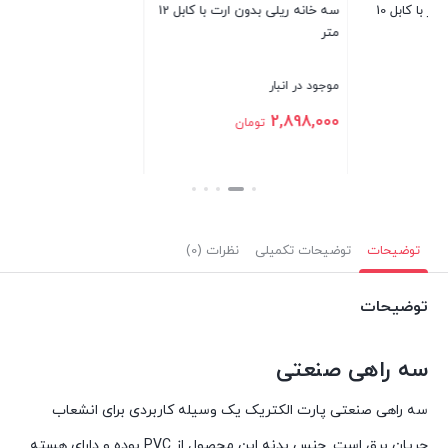
سه خانه ریلی بدون ارت با کابل 12
محافظ کامپیوتر 4 خانه ارت دار
متر
آنالوگ 2 متری
بست
موجود در انبار
موجود در انبار
1,446,000
2,898,000
تومان
تومان
بستن
بستن
توضیحات
توضیحات تکمیلی
نظرات (0)
توضیحات
سه راهی صنعتی
سه راهی صنعتی پارت الکتریک یک وسیله کاربردی برای انشعاب
جریان برق است. جنس بدنه این محصول از PVC بوده و دارای هسته