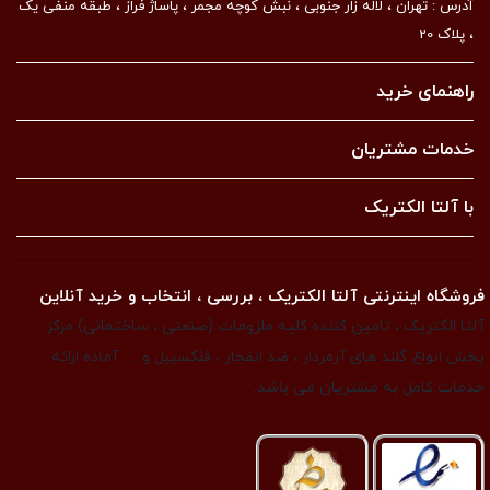
آدرس : تهران ، لاله زار جنوبی ، نبش کوچه مجمر ، پاساژ فراز ، طبقه منفی یک
، پلاک 20
راهنمای خرید
خدمات مشتریان
با آلتا الکتریک
فروشگاه اینترنتی آلتا الکتریک ، بررسی ، انتخاب و خرید آنلاین
آلتا الکتریک ، تامین کننده کلیه ملزومات (صنعتی ، ساختمانی) مرکز
پخش انواع گلند های آرمردار ، ضد انفجار ، فلکسیبل و … آماده ارائه
خدمات کامل به مشتریان می باشد.