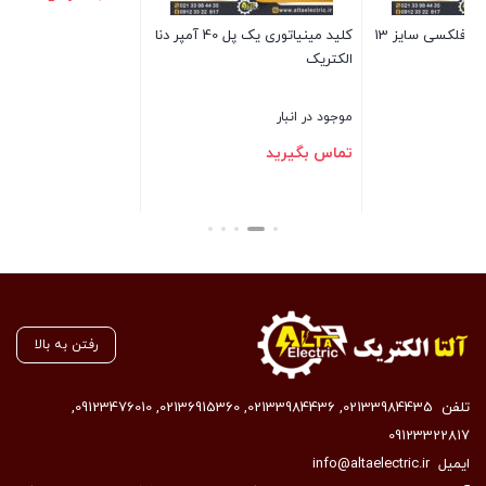
کلید مینیاتوری یک پل 40 آمپر دنا
ترمینال شاخه ای سایز 10
الکتریک
بست
موجود در انبار
موجود در انبار
تماس بگیرید
91,800
تومان
بستن
بستن
رفتن به بالا
تلفن
02133984435
,
02133984436
,
02136915360
,
09123476010
,
09123322817
ایمیل
info@altaelectric.ir