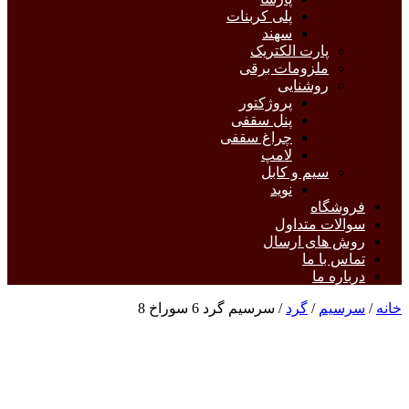
پلی کربنات
سهند
پارت الکتریک
ملزومات برقی
روشنایی
پروژکتور
پنل سقفی
چراغ سقفی
لامپ
سیم و کابل
نوید
فروشگاه
سوالات متداول
روش های ارسال
تماس با ما
درباره ما
خانه
/
سرسیم
/
گرد
/ سرسیم گرد 6 سوراخ 8