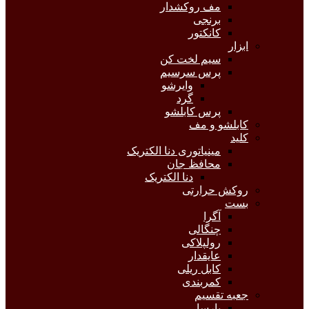
مف روکشدار
برنجی
کانکتور
ابزار
سیم لخت کن
پرس سرسیم
وایرشو
گرد
پرس کابلشو
کابلشو و مف
کلید
مینیاتوری دنا الکتریک
محافظ جان
دنا الکتریک
روکش حرارتی
بست
آگرا
چنگالی
رولپلاکی
عایقدار
کابل ریلی
کمربندی
جعبه تقسیم
پارسا