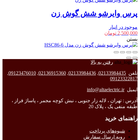
پرس وایرشو شش گوش زن
موجود در انبار
2,500,000
تومان
بستن
رفتن به بالا
تلفن
02133984435
,
02133984436
,
02136915360
,
09123476010
,
09123322817
ایمیل
info@altaelectric.ir
آدرس : تهران ، لاله زار جنوبی ، نبش کوچه مجمر ، پاساژ فراز ،
طبقه منفی یک ، پلاک 20
راهنمای خرید
شیوه‌های پرداخت
رویه ارسال سفارش