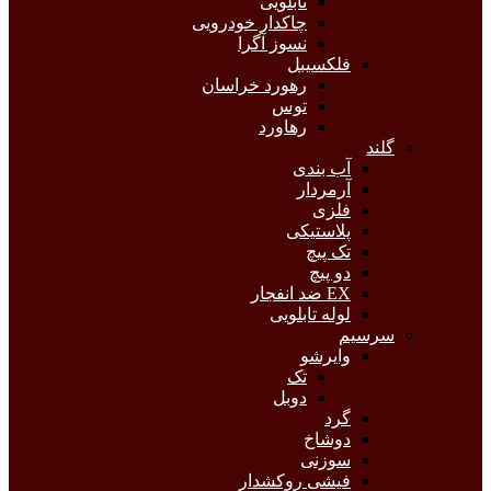
تابلویی
چاکدار خودرویی
نسوز آگرا
فلکسیبل
رهورد خراسان
توس
رهاورد
گلند
آب بندی
آرمردار
فلزی
پلاستیکی
تک پیچ
دو پیچ
EX ضد انفجار
لوله تابلویی
سرسیم
وایرشو
تک
دوبل
گرد
دوشاخ
سوزنی
فیشی روکشدار