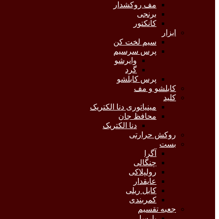
مف روکشدار
برنجی
کانکتور
ابزار
سیم لخت کن
پرس سرسیم
وایرشو
گرد
پرس کابلشو
کابلشو و مف
کلید
مینیاتوری دنا الکتریک
محافظ جان
دنا الکتریک
روکش حرارتی
بست
آگرا
چنگالی
رولپلاکی
عایقدار
کابل ریلی
کمربندی
جعبه تقسیم
پارسا