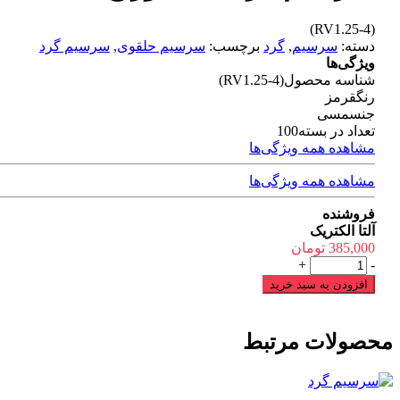
(RV1.25-4)
دسته:
سرسیم
,
گرد
برچسب:
سرسیم حلقوی
,
سرسیم گرد
ویژگی‌ها
شناسه محصول
(RV1.25-4)
رنگ
قرمز
جنس
مسی
تعداد در بسته
100
مشاهده همه ویژگی‌ها
مشاهده همه ویژگی‌ها
فروشنده
آلتا الکتریک
385,000
تومان
سرسیم
+
-
گرد
افزودن به سبد خرید
1.5
سوراخ
4
محصولات مرتبط
عدد