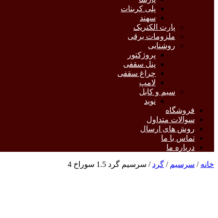
پلی کربنات
سهند
پارت الکتریک
ملزومات برقی
روشنایی
پروژکتور
پنل سقفی
چراغ سقفی
لامپ
سیم و کابل
نوید
فروشگاه
سوالات متداول
روش های ارسال
تماس با ما
درباره ما
خانه
/
سرسیم
/
گرد
/ سرسیم گرد 1.5 سوراخ 4