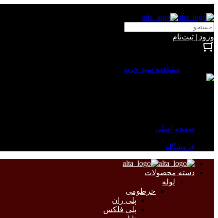
آلتا الکتریک
ورود | ثبت‌نام
بستن
0 محصول
مشاهده سبد خرید
سبد خرید شما خالی است.
جهت مشاهده محصولات بیشتر به صفحات زیر مراجعه نمایید.
صفحه اصلی
فروشگاه
دسته محصولات
لوله
خرطومی
پلی ران
پلی فلکس