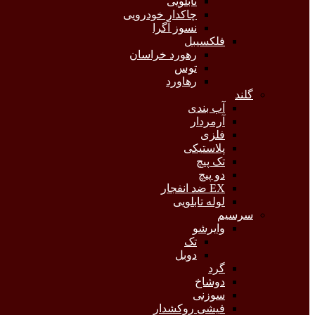
تابلویی
چاکدار خودرویی
نسوز آگرا
فلکسیبل
رهورد خراسان
توس
رهاورد
گلند
آب بندی
آرمردار
فلزی
پلاستیکی
تک پیچ
دو پیچ
EX ضد انفجار
لوله تابلویی
سرسیم
وایرشو
تک
دوبل
گرد
دوشاخ
سوزنی
فیشی روکشدار