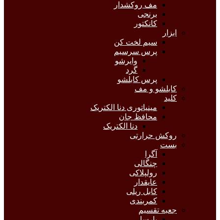
مف روکشدار
برنجی
کانکتور
ابزار
سیم لخت کن
پرس سرسیم
وایرشو
گرد
پرس کابلشو
کابلشو و مف
کلید
مینیاتوری دنا الکتریک
محافظ جان
دنا الکتریک
روکش حرارتی
بست
آگرا
چنگالی
رولپلاکی
عایقدار
کابل ریلی
کمربندی
جعبه تقسیم
پارسا