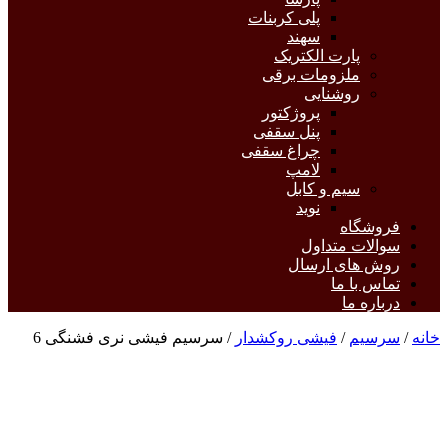
پلی کربنات
سهند
پارت الکتریک
ملزومات برقی
روشنایی
پروژکتور
پنل سقفی
چراغ سقفی
لامپ
سیم و کابل
نوید
فروشگاه
سوالات متداول
روش های ارسال
تماس با ما
درباره ما
خانه
/
سرسیم
/
فیشی روکشدار
/ سرسیم فیشی نری فشنگی 6