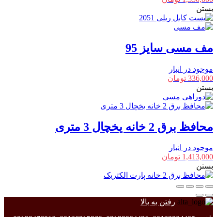
بستن
مف مسی سایز 95
موجود در انبار
336,000
تومان
بستن
محافظ برق 2 خانه یخچال 3 متری
موجود در انبار
1,413,000
تومان
بستن
رفتن به بالا