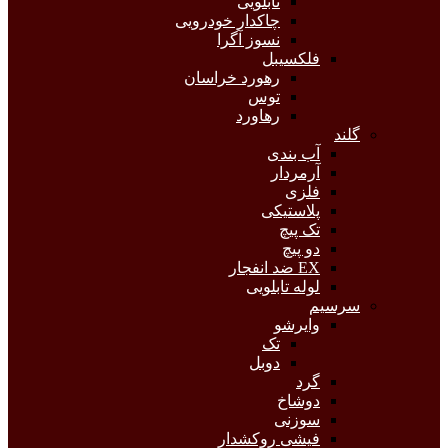
تابلویی
چاکدار خودرویی
نسوز آگرا
فلکسیبل
رهورد خراسان
توس
رهاورد
گلند
آب بندی
آرمردار
فلزی
پلاستیکی
تک پیچ
دو پیچ
EX ضد انفجار
لوله تابلویی
سرسیم
وایرشو
تک
دوبل
گرد
دوشاخ
سوزنی
فیشی روکشدار