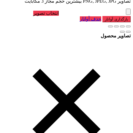
تصاویر PNG, JPEG, JPG بیشترین حجم مجاز 3 مگابایت
انتخاب تصویر
حذف آواتار
بارگذاری آواتار
تصاویر محصول