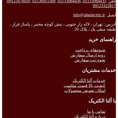
تلفن
02133984435
,
02133984436
,
02136915360
,
09123476010
,
09123322817
ایمیل
info@altaelectric.ir
آدرس : تهران ، لاله زار جنوبی ، نبش کوچه مجمر ، پاساژ فراز ،
طبقه منفی یک ، پلاک 20
راهنمای خرید
شیوه‌های پرداخت
رویه ارسال سفارش
نحوه ثبت سفارش
خدمات مشتریان
خدمات آلتا الکتریک
کیفیت بالا قیمت مناسب
امکان تعویض محصولات
با آلتا الکتریک
تماس با ما
درباره آلتا الکتریک