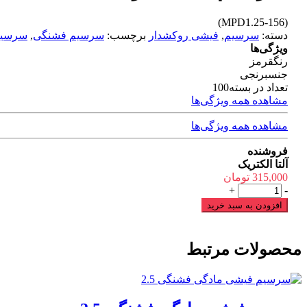
(MPD1.25-156)
دسته:
سرسیم
,
فیشی روکشدار
برچسب:
سرسیم فشنگی
,
سرسیم
ویژگی‌ها
رنگ
قرمز
جنس
برنجی
تعداد در بسته
100
مشاهده همه ویژگی‌ها
مشاهده همه ویژگی‌ها
فروشنده
آلتا الکتریک
315,000
تومان
سرسیم
+
-
فیشی
افزودن به سبد خرید
نری
فشنگی
1.5
محصولات مرتبط
عدد