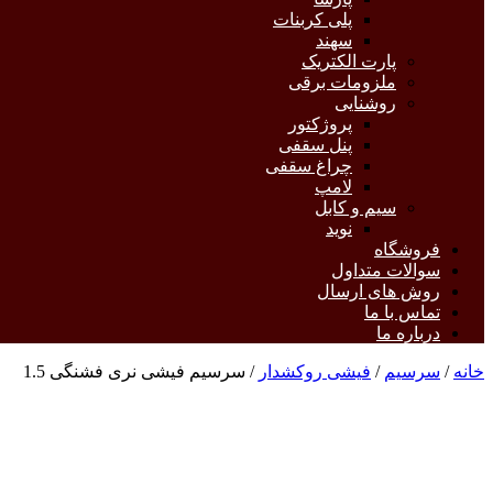
پلی کربنات
سهند
پارت الکتریک
ملزومات برقی
روشنایی
پروژکتور
پنل سقفی
چراغ سقفی
لامپ
سیم و کابل
نوید
فروشگاه
سوالات متداول
روش های ارسال
تماس با ما
درباره ما
خانه
/
سرسیم
/
فیشی روکشدار
/ سرسیم فیشی نری فشنگی 1.5