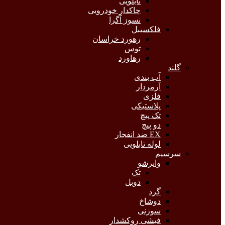
تابلویی
چاکدار خودرویی
نسوز آگرا
فلکسیبل
رهورد خراسان
توس
رهاورد
گلند
آب بندی
آرمردار
فلزی
پلاستیکی
تک پیچ
دو پیچ
EX ضد انفجار
لوله تابلویی
سرسیم
وایرشو
تک
دوبل
گرد
دوشاخ
سوزنی
فیشی روکشدار