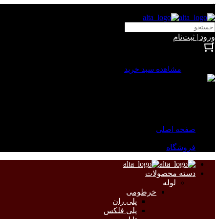
آلتا الکتریک
ورود | ثبت‌نام
بستن
0 محصول
مشاهده سبد خرید
سبد خرید شما خالی است.
جهت مشاهده محصولات بیشتر به صفحات زیر مراجعه نمایید.
صفحه اصلی
فروشگاه
دسته محصولات
لوله
خرطومی
پلی ران
پلی فلکس