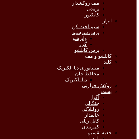
مف روکشدار
برنجی
کانکتور
ابزار
سیم لخت کن
پرس سرسیم
وایرشو
گرد
پرس کابلشو
کابلشو و مف
کلید
مینیاتوری دنا الکتریک
محافظ جان
دنا الکتریک
روکش حرارتی
بست
آگرا
چنگالی
رولپلاکی
عایقدار
کابل ریلی
کمربندی
جعبه تقسیم
پارسا