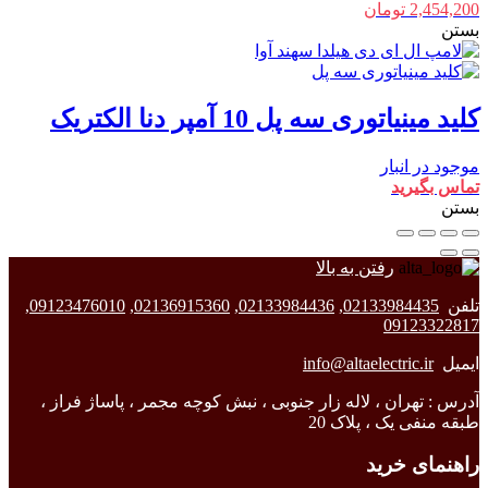
2,454,200
تومان
بستن
کلید مینیاتوری سه پل 10 آمپر دنا الکتریک
موجود در انبار
تماس بگیرید
بستن
رفتن به بالا
تلفن
02133984435
,
02133984436
,
02136915360
,
09123476010
,
09123322817
ایمیل
info@altaelectric.ir
آدرس : تهران ، لاله زار جنوبی ، نبش کوچه مجمر ، پاساژ فراز ،
طبقه منفی یک ، پلاک 20
راهنمای خرید