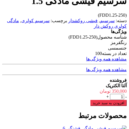
سرسیم فیشی مادگی 1.5
(FDD1.25-250)
دسته:
سرسیم
,
فیشی روکشدار
برچسب:
سرسیم کولری
,
مادگی
کولری روکش دار
ویژگی‌ها
شناسه محصول
(FDD1.25-250)
رنگ
قرمز
جنس
مسی
تعداد در بسته
100
مشاهده همه ویژگی‌ها
مشاهده همه ویژگی‌ها
فروشنده
آلتا الکتریک
350,000
تومان
سرسیم
+
-
فیشی
افزودن به سبد خرید
مادگی
1.5
محصولات مرتبط
عدد