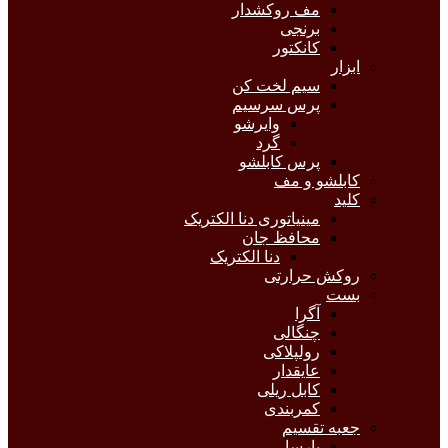
مف روکشدار
برنجی
کانکتور
ابزار
سیم لخت کن
پرس سرسیم
وایرشو
گرد
پرس کابلشو
کابلشو و مف
کلید
مینیاتوری دنا الکتریک
محافظ جان
دنا الکتریک
روکش حرارتی
بست
آگرا
چنگالی
رولپلاکی
عایقدار
کابل ریلی
کمربندی
جعبه تقسیم
پارسا