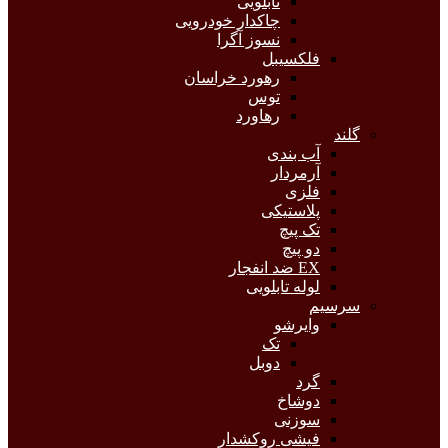
تابلویی
چاکدار خودرویی
نسوز آگرا
فلکسیبل
رهورد خراسان
توس
رهاورد
گلند
آب بندی
آرمردار
فلزی
پلاستیکی
تک پیچ
دو پیچ
EX ضد انفجار
لوله تابلویی
سرسیم
وایرشو
تک
دوبل
گرد
دوشاخ
سوزنی
فیشی روکشدار