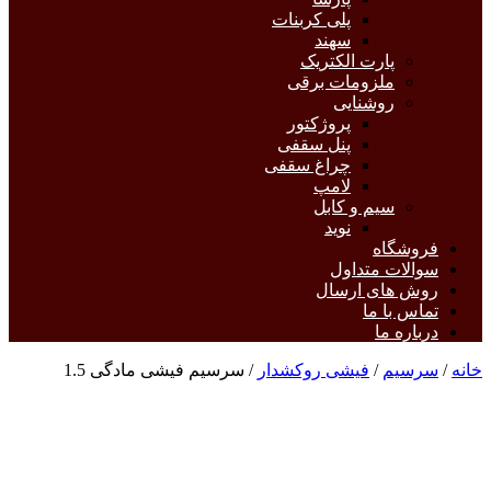
پلی کربنات
سهند
پارت الکتریک
ملزومات برقی
روشنایی
پروژکتور
پنل سقفی
چراغ سقفی
لامپ
سیم و کابل
نوید
فروشگاه
سوالات متداول
روش های ارسال
تماس با ما
درباره ما
خانه
/
سرسیم
/
فیشی روکشدار
/ سرسیم فیشی مادگی 1.5