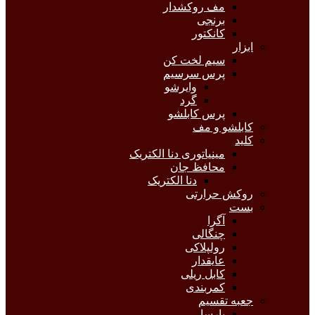
مف روکشدار
برنجی
کانکتور
ابزار
سیم لخت کن
پرس سرسیم
وایرشو
گرد
پرس کابلشو
کابلشو و مف
کلید
مینیاتوری دنا الکتریک
محافظ جان
دنا الکتریک
روکش حرارتی
بست
آگرا
چنگالی
رولپلاکی
عایقدار
کابل ریلی
کمربندی
جعبه تقسیم
پارسا