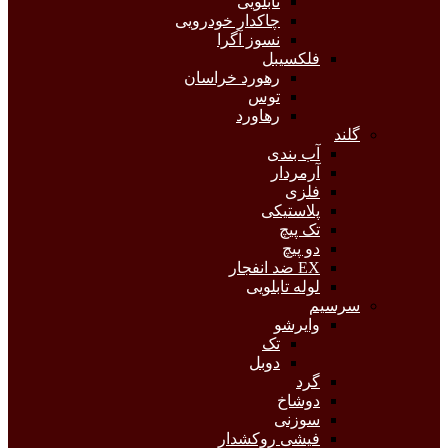
تابلویی
چاکدار خودرویی
نسوز آگرا
فلکسیبل
رهورد خراسان
توس
رهاورد
گلند
آب بندی
آرمردار
فلزی
پلاستیکی
تک پیچ
دو پیچ
EX ضد انفجار
لوله تابلویی
سرسیم
وایرشو
تک
دوبل
گرد
دوشاخ
سوزنی
فیشی روکشدار