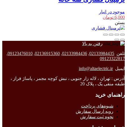
موجود در انبار
6,000
تومان
بستن
رفتن به بالا
تلفن
02133984435
,
02133984436
,
02136915360
,
09123476010
,
09123322817
ایمیل
info@altaelectric.ir
آدرس : تهران ، لاله زار جنوبی ، نبش کوچه مجمر ، پاساژ فراز ،
طبقه منفی یک ، پلاک 20
راهنمای خرید
شیوه‌های پرداخت
رویه ارسال سفارش
نحوه ثبت سفارش