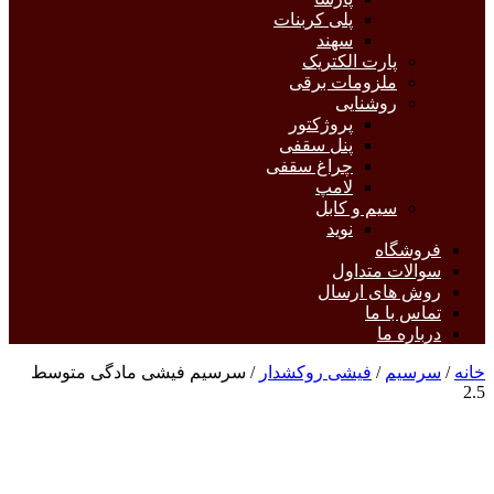
پلی کربنات
سهند
پارت الکتریک
ملزومات برقی
روشنایی
پروژکتور
پنل سقفی
چراغ سقفی
لامپ
سیم و کابل
نوید
فروشگاه
سوالات متداول
روش های ارسال
تماس با ما
درباره ما
خانه
/
سرسیم
/
فیشی روکشدار
/ سرسیم فیشی مادگی متوسط
2.5