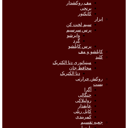
مف روکشدار
برنجی
کانکتور
ابزار
سیم لخت کن
پرس سرسیم
وایرشو
گرد
پرس کابلشو
کابلشو و مف
کلید
مینیاتوری دنا الکتریک
محافظ جان
دنا الکتریک
روکش حرارتی
بست
آگرا
چنگالی
رولپلاکی
عایقدار
کابل ریلی
کمربندی
جعبه تقسیم
پارسا