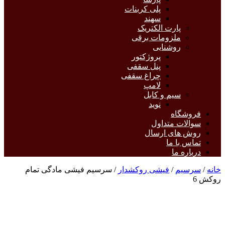
پلی کربنات
سهند
پارت الکتریک
ملزومات برقی
روشنایی
پروژکتور
پنل سقفی
چراغ سقفی
لامپ
سیم و کابل
نوید
فروشگاه
سوالات متداول
روش های ارسال
تماس با ما
درباره ما
خانه
/
سرسیم
/
فیشی روکشدار
/ سرسیم فیشی مادگی تمام
روکش 6