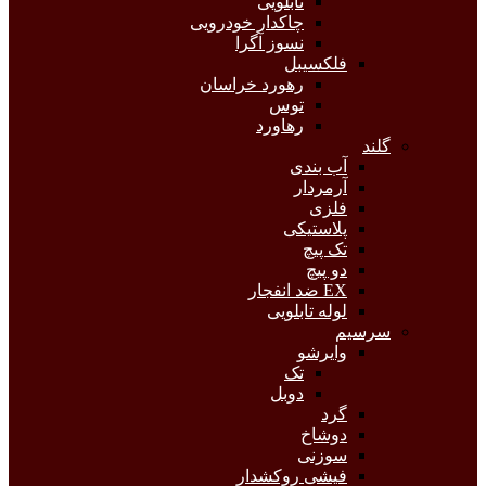
تابلویی
چاکدار خودرویی
نسوز آگرا
فلکسیبل
رهورد خراسان
توس
رهاورد
گلند
آب بندی
آرمردار
فلزی
پلاستیکی
تک پیچ
دو پیچ
EX ضد انفجار
لوله تابلویی
سرسیم
وایرشو
تک
دوبل
گرد
دوشاخ
سوزنی
فیشی روکشدار