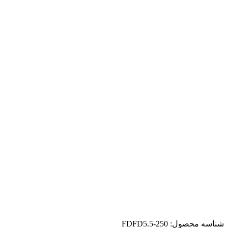
شناسه محصول:
FDFD5.5-250