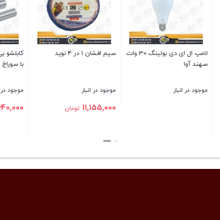
 نوید
کابلشو بی متال DTL2 سایز 185
پروژکتور ا
با سوراخ 12
آوا
نبار
موجود در انبار
موجود در انبار
2,678,000
640,000
11
تومان
تومان
تومان
بستن
بستن