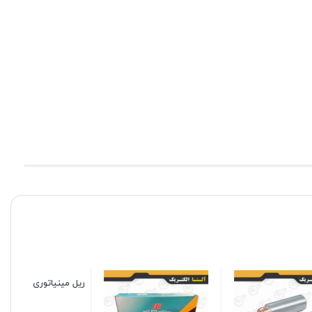
محافظ برق 2 خانه یخچال 2
متری