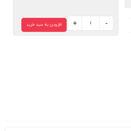
+
-
افزودن به سبد خرید
سرسیم
فیشی
مادگی
تمام
روکش
2.5
عدد