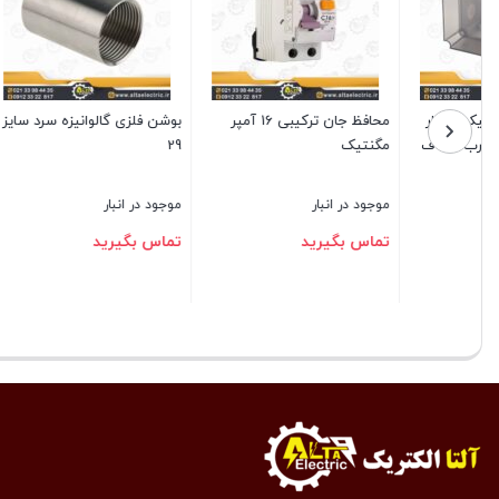
بوشن فلزی گالوانیزه سرد سایز
لامپ ال ای دی بولینگ 30 وات
سیم افشان 1 در 4
29
سهند آوا
موجود در انبار
موجود در انبار
موجود در ا
تماس بگیرید
,155,000
بستن
بستن
بستن