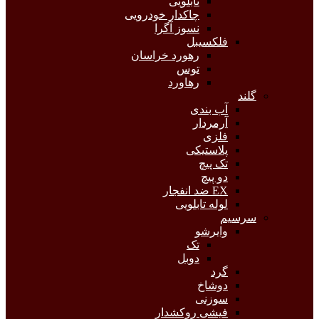
تابلویی
چاکدار خودرویی
نسوز آگرا
فلکسیبل
رهورد خراسان
توس
رهاورد
گلند
آب بندی
آرمردار
فلزی
پلاستیکی
تک پیچ
دو پیچ
EX ضد انفجار
لوله تابلویی
سرسیم
وایرشو
تک
دوبل
گرد
دوشاخ
سوزنی
فیشی روکشدار