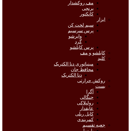
مف روکشدار
برنجی
کانکتور
ابزار
سیم لخت کن
پرس سرسیم
وایرشو
گرد
پرس کابلشو
کابلشو و مف
کلید
مینیاتوری دنا الکتریک
محافظ جان
دنا الکتریک
روکش حرارتی
بست
آگرا
چنگالی
رولپلاکی
عایقدار
کابل ریلی
کمربندی
جعبه تقسیم
پارسا