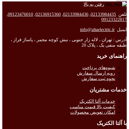
رفتن به بالا
تلفن
02133984435
,
02133984436
,
02136915360
,
09123476010
,
09123322817
ایمیل
info@altaelectric.ir
آدرس : تهران ، لاله زار جنوبی ، نبش کوچه مجمر ، پاساژ فراز ،
طبقه منفی یک ، پلاک 20
راهنمای خرید
شیوه‌های پرداخت
رویه ارسال سفارش
نحوه ثبت سفارش
خدمات مشتریان
خدمات آلتا الکتریک
کیفیت بالا قیمت مناسب
امکان تعویض محصولات
با آلتا الکتریک