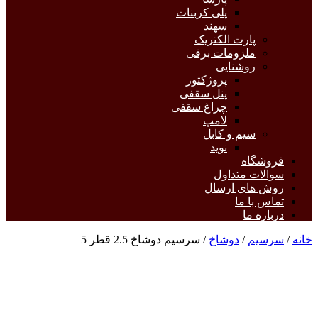
پلی کربنات
سهند
پارت الکتریک
ملزومات برقی
روشنایی
پروژکتور
پنل سقفی
چراغ سقفی
لامپ
سیم و کابل
نوید
فروشگاه
سوالات متداول
روش های ارسال
تماس با ما
درباره ما
خانه
/
سرسیم
/
دوشاخ
/ سرسیم دوشاخ 2.5 قطر 5