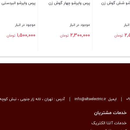
رشو شش گوش زن
پرس وایرشو چهار گوش زن
پرس وایرشو انبردستی
نبار
موجود در انبار
موجود در انبار
1,500,000
2,300,000
2,
تومان
تومان
تومان
بستن
بستن
0
ایمیل
info@altaelectric.ir
آدرس : تهران ، لاله زار جنوبی ، نبش کوچه 
خدمات مشتریان
خدمات آلتا الکتریک