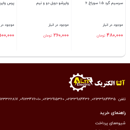
سرسیم گرد 1.5 سوراخ 6
وایرشو دوبل دو و نیم
پرس وای
موجود در انبار
موجود در انبار
موجود در ا
500,000
260,000
480,000
تومان
تومان
بستن
بستن
بستن
تلفن
02133984435
,
02133984436
,
02136915360
,
09123476010
,
9123322817
راهنمای خرید
شیوه‌های پرداخت