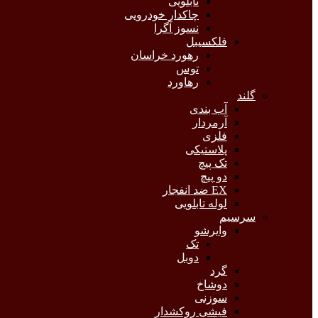
تابلویی
چاکدار خودرویی
نسوز آگرا
فلکسیبل
رهورد خراسان
توس
رهاورد
گلند
آب بندی
آرمردار
فلزی
پلاستیکی
تک پیچ
دو پیچ
EX ضد انفجار
لوله تابلویی
سرسیم
وایرشو
تک
دوبل
گرد
دوشاخ
سوزنی
فیشی روکشدار