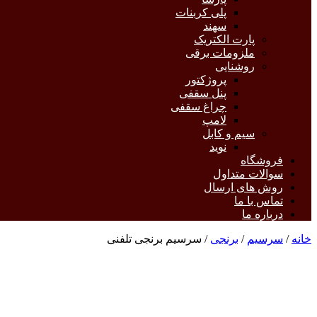
پلی کربنات
سهند
پارت الکتریک
ملزومات برقی
روشنایی
پروژکتور
پنل سقفی
چراغ سقفی
لامپ
سیم و کابل
نوید
فروشگاه
سوالات متداول
روش های ارسال
تماس با ما
درباره ما
خانه
/
سرسیم
/
برنجی
/ سرسیم برنجی تلفنی