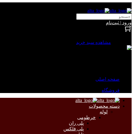
آلتا الکتریک
ورود | ثبت‌نام
بستن
0 محصول
مشاهده سبد خرید
سبد خرید شما خالی است.
جهت مشاهده محصولات بیشتر به صفحات زیر مراجعه نمایید.
صفحه اصلی
فروشگاه
دسته محصولات
لوله
خرطومی
پلی ران
پلی فلکس