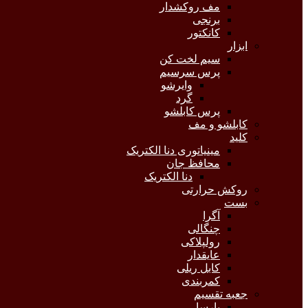
مف روکشدار
برنجی
کانکتور
ابزار
سیم لخت کن
پرس سرسیم
وایرشو
گرد
پرس کابلشو
کابلشو و مف
کلید
مینیاتوری دنا الکتریک
محافظ جان
دنا الکتریک
روکش حرارتی
بست
آگرا
چنگالی
رولپلاکی
عایقدار
کابل ریلی
کمربندی
جعبه تقسیم
پارسا