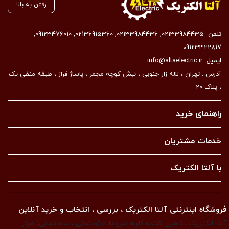
رفتن به بالا
تلفن
02133984435
,
02133984436
,
02136915360
,
09123476010
,
09123322817
ایمیل
info@altaelectric.ir
آدرس : تهران ، لاله زار جنوبی ، نبش کوچه مجمر ، پاساژ فراز ، طبقه منفی یک
، پلاک 20
راهنمای خرید
خدمات مشتریان
با آلتا الکتریک
فروشگاه اینترنتی آلتا الکتریک ، بررسی ، انتخاب و خرید آنلاین
آلتا الکتریک ، تامین کننده کلیه ملزومات (صنعتی ، ساختمانی) مرکز