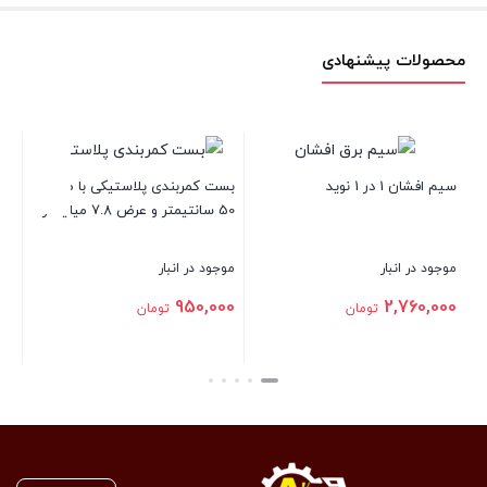
محصولات پیشنهادی
وای
سیم افشان 1 در 1 نوید
بست کمربندی پلاستیکی با طول
50 سانتیمتر و عرض 7.8 میلیمتر
موجو
موجود در انبار
موجود در انبار
000
950,000
2,760,000
تومان
تومان
بست
بستن
بستن