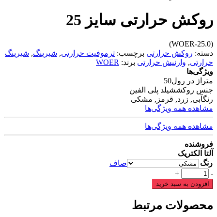
روکش حرارتی سایز 25
(WOER-25.0)
دسته:
روکش حرارتی
برچسب:
ترموفیت حرارتی
,
شیرینگ
,
شیرینگ
حرارتی
,
وارنیش حرارتی
برند:
WOER
ویژگی‌ها
متراژ در رول
50
جنس روکش
شیلد پلی الفین
رنگ
آبی, زرد, قرمز, مشکی
مشاهده همه ویژگی‌ها
مشاهده همه ویژگی‌ها
فروشنده
آلتا الکتریک
رنگ
صاف
روکش
+
-
حرارتی
افزودن به سبد خرید
سایز
25
محصولات مرتبط
عدد