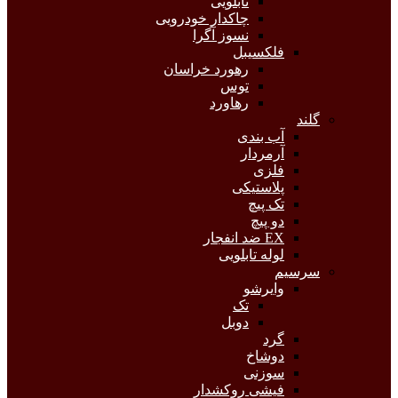
تابلویی
چاکدار خودرویی
نسوز آگرا
فلکسیبل
رهورد خراسان
توس
رهاورد
گلند
آب بندی
آرمردار
فلزی
پلاستیکی
تک پیچ
دو پیچ
EX ضد انفجار
لوله تابلویی
سرسیم
وایرشو
تک
دوبل
گرد
دوشاخ
سوزنی
فیشی روکشدار