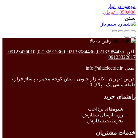
موجود در انبار
1,050,000
تومان
بستن
رفتن به بالا
تلفن
02133984435
,
02133984436
,
02136915360
,
09123476010
,
09123322817
ایمیل
info@altaelectric.ir
آدرس : تهران ، لاله زار جنوبی ، نبش کوچه مجمر ، پاساژ فراز ،
طبقه منفی یک ، پلاک 20
راهنمای خرید
شیوه‌های پرداخت
رویه ارسال سفارش
نحوه ثبت سفارش
خدمات مشتریان