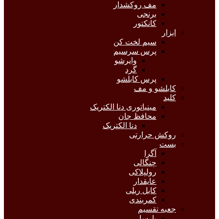
مف روکشدار
برنجی
کانکتور
ابزار
سیم لخت کن
پرس سرسیم
وایرشو
گرد
پرس کابلشو
کابلشو و مف
کلید
مینیاتوری دنا الکتریک
محافظ جان
دنا الکتریک
روکش حرارتی
بست
آگرا
چنگالی
رولپلاکی
عایقدار
کابل ریلی
کمربندی
جعبه تقسیم
پارسا