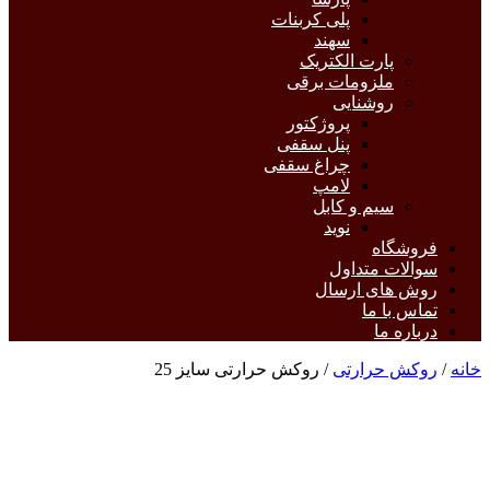
پلی کربنات
سهند
پارت الکتریک
ملزومات برقی
روشنایی
پروژکتور
پنل سقفی
چراغ سقفی
لامپ
سیم و کابل
نوید
فروشگاه
سوالات متداول
روش های ارسال
تماس با ما
درباره ما
خانه
/
روکش حرارتی
/ روکش حرارتی سایز 25