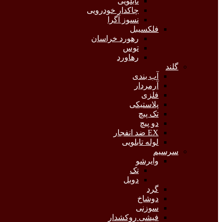
تابلویی
چاکدار خودرویی
نسوز آگرا
فلکسیبل
رهورد خراسان
توس
رهاورد
گلند
آب بندی
آرمردار
فلزی
پلاستیکی
تک پیچ
دو پیچ
EX ضد انفجار
لوله تابلویی
سرسیم
وایرشو
تک
دوبل
گرد
دوشاخ
سوزنی
فیشی روکشدار