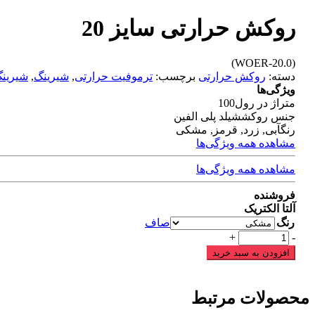
روکش حرارتی سایز 20
(WOER-20.0)
دسته:
روکش حرارتی
برچسب:
ترموفیت حرارتی
,
شیرینگ
,
شیرینگ
ویژگی‌ها
متراژ در رول
100
جنس روکش
شیلد پلی الفین
رنگ
آبی, زرد, قرمز, مشکی
مشاهده همه ویژگی‌ها
مشاهده همه ویژگی‌ها
فروشنده
آلتا الکتریک
رنگ
صاف
روکش
+
-
حرارتی
افزودن به سبد خرید
سایز
20
عدد
محصولات مرتبط