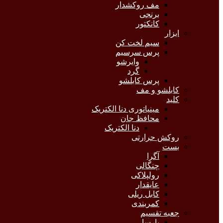
مف روکشدار
برنجی
کانکتور
ابزار
سیم لخت کن
پرس سرسیم
وایرشو
گرد
پرس کابلشو
کابلشو و مف
کلید
مینیاتوری دنا الکتریک
محافظ جان
دنا الکتریک
روکش حرارتی
بست
آگرا
چنگالی
رولپلاکی
عایقدار
کابل ریلی
کمربندی
جعبه تقسیم
پارسا