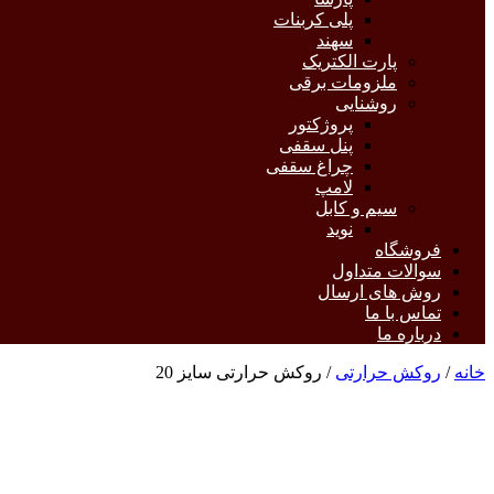
پلی کربنات
سهند
پارت الکتریک
ملزومات برقی
روشنایی
پروژکتور
پنل سقفی
چراغ سقفی
لامپ
سیم و کابل
نوید
فروشگاه
سوالات متداول
روش های ارسال
تماس با ما
درباره ما
خانه
/
روکش حرارتی
/ روکش حرارتی سایز 20