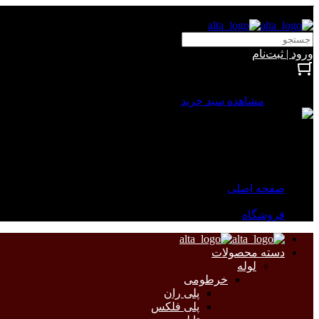
آلتا الکتریک
ورود | ثبت‌نام
بستن
0 محصول
مشاهده سبد خرید
سبد خرید شما خالی است.
جهت مشاهده محصولات بیشتر به صفحات زیر مراجعه نمایید.
صفحه اصلی
فروشگاه
دسته محصولات
لوله
خرطومی
پلی ران
پلی فلکس