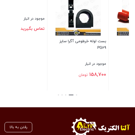
موج
تم
بست لوله خرطومی آگرا سایز
کابل افشان 5 در 2.5 نوید
PG29
بست
موجود در انبار
موجود در انبار
تماس بگیرید
158,700
تومان
بستن
بستن
رفتن به بالا