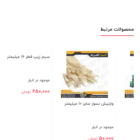
محصولات مرتبط
OPT ت
موج
00
وارنیش نسوز سایز 10 میلیمتر
سیم زیپ قطر 16 میلیمتر 2 متری
بست
موجود در انبار
موجود در انبار
250,000
50,000
تومان
تومان