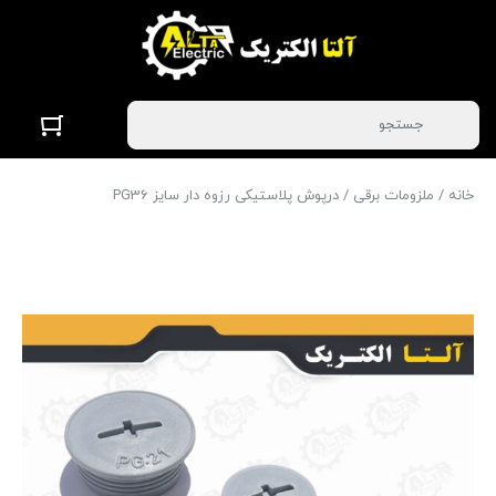
خانه
/
ملزومات برقی
/ درپوش پلاستیکی رزوه دار سایز PG36