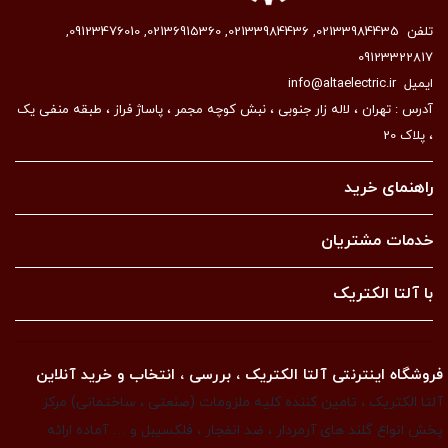
تلفن
02133984435
,
02133984436
,
02136915360
,
09123476010
,
09123322817
ایمیل
info@altaelectric.ir
آدرس : تهران ، لاله زار جنوبی ، نبش کوچه مجمر ، پاساژ فراز ، طبقه منفی یک
، پلاک 20
راهنمای خرید
خدمات مشتریان
با آلتا الکتریک
فروشگاه اینترنتی آلتا الکتریک ، بررسی ، انتخاب و خرید آنلاین
آلتا الکتریک ، تامین کننده کلیه ملزومات (صنعتی ، ساختمانی) مرکز
پخش انواع گلند های آرمردار ، ضد انفجار ، فلکسیبل و … آماده ارائه