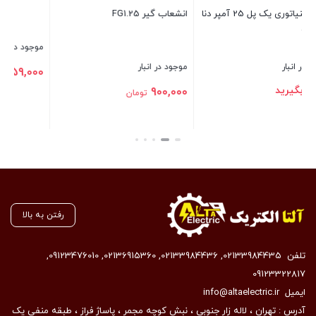
برنجی
موجود در انبار
موجود در انبار
98,000
159,000
تومان
تومان
بستن
بستن
رفتن به بالا
تلفن
02133984435
,
02133984436
,
02136915360
,
09123476010
,
09123322817
ایمیل
info@altaelectric.ir
آدرس : تهران ، لاله زار جنوبی ، نبش کوچه مجمر ، پاساژ فراز ، طبقه منفی یک