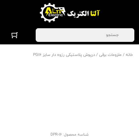
خانه
/
ملزومات برقی
/ درپوش پلاستیکی رزوه دار سایز PG16
شناسه محصول:
DPR-16