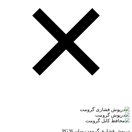
درپوش فشاری گرومت سایز PG36