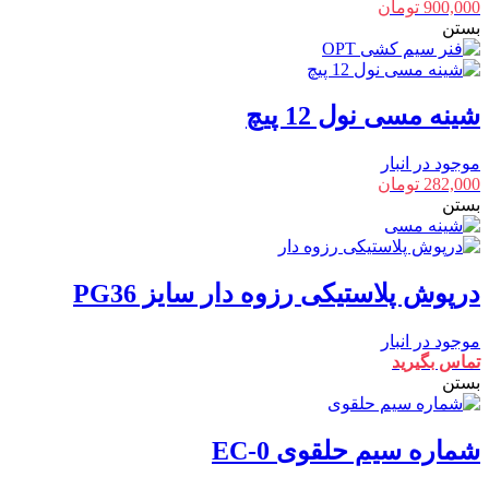
900,000
تومان
بستن
شینه مسی نول 12 پیچ
موجود در انبار
282,000
تومان
بستن
درپوش پلاستیکی رزوه دار سایز PG36
موجود در انبار
تماس بگیرید
بستن
شماره سیم حلقوی EC-0