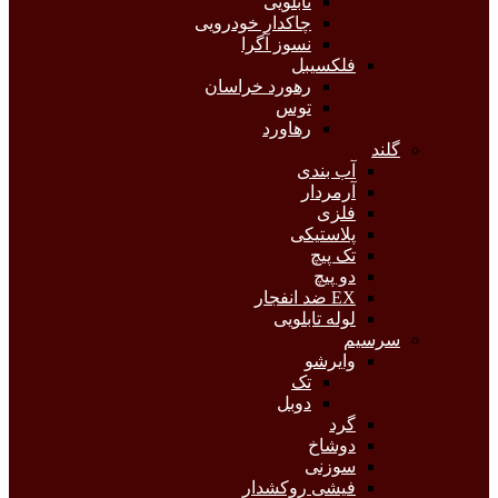
تابلویی
چاکدار خودرویی
نسوز آگرا
فلکسیبل
رهورد خراسان
توس
رهاورد
گلند
آب بندی
آرمردار
فلزی
پلاستیکی
تک پیچ
دو پیچ
EX ضد انفجار
لوله تابلویی
سرسیم
وایرشو
تک
دوبل
گرد
دوشاخ
سوزنی
فیشی روکشدار