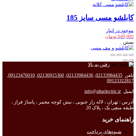
کابلشو مسی سایز 185
موجود در انبار
649,900
تومان
بستن
رفتن به بالا
تلفن
02133984435
,
02133984436
,
02136915360
,
09123476010
,
09123322817
ایمیل
info@altaelectric.ir
آدرس : تهران ، لاله زار جنوبی ، نبش کوچه مجمر ، پاساژ فراز ،
طبقه منفی یک ، پلاک 20
راهنمای خرید
شیوه‌های پرداخت