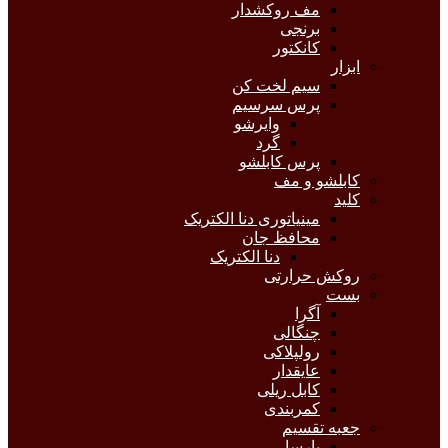
مف روکشدار
برنجی
کانکتور
ابزار
سیم لخت کن
پرس سرسیم
وایرشو
گرد
پرس کابلشو
کابلشو و مف
کلید
مینیاتوری دنا الکتریک
محافظ جان
دنا الکتریک
روکش حرارتی
بست
آگرا
چنگالی
رولپلاکی
عایقدار
کابل ریلی
کمربندی
جعبه تقسیم
پارسا