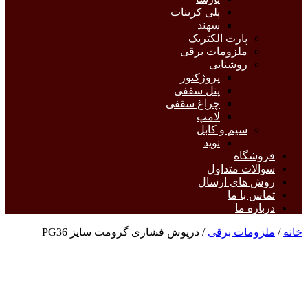
پلی کربنات
سهند
پارت الکتریک
ملزومات برقی
روشنایی
پروژکتور
پنل سقفی
چراغ سقفی
لامپ
سیم و کابل
نوید
فروشگاه
سوالات متداول
روش های ارسال
تماس با ما
درباره ما
خانه
/
ملزومات برقی
/ درپوش فشاری گرومت سایز PG36