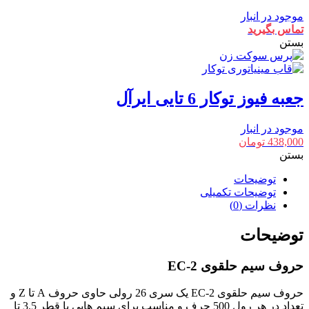
موجود در انبار
تماس بگیرید
بستن
جعبه فیوز توکار 6 تایی ایرآل
موجود در انبار
438,000
تومان
بستن
توضیحات
توضیحات تکمیلی
نظرات (0)
توضیحات
حروف سیم حلقوی EC-2
حروف سیم حلقوی EC-2 یک سری 26 رولی حاوی حروف A تا Z و
تعداد در هر رول 500 حرف و مناسب برای سیم هایی با قطر 3.5 تا