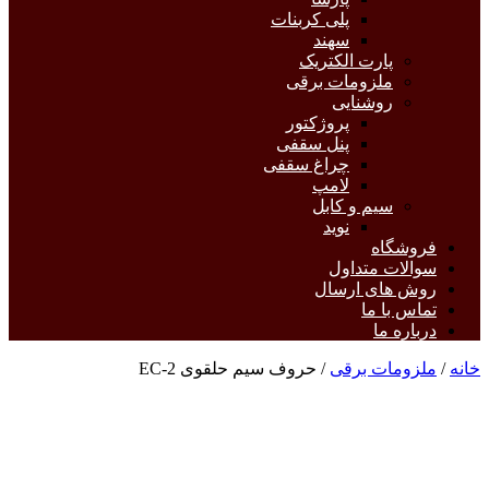
پلی کربنات
سهند
پارت الکتریک
ملزومات برقی
روشنایی
پروژکتور
پنل سقفی
چراغ سقفی
لامپ
سیم و کابل
نوید
فروشگاه
سوالات متداول
روش های ارسال
تماس با ما
درباره ما
خانه
/
ملزومات برقی
/ حروف سیم حلقوی EC-2