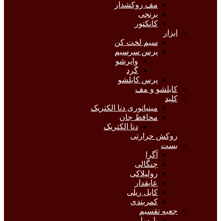
مف روکشدار
برنجی
کانکتور
ابزار
سیم لخت کن
پرس سرسیم
وایرشو
گرد
پرس کابلشو
کابلشو و مف
کلید
مینیاتوری دنا الکتریک
محافظ جان
دنا الکتریک
روکش حرارتی
بست
آگرا
چنگالی
رولپلاکی
عایقدار
کابل ریلی
کمربندی
جعبه تقسیم
پارسا