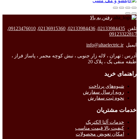
رفتن به بالا
تلفن
02133984435
,
02133984436
,
02136915360
,
09123476010
,
09123322817
ایمیل
info@altaelectric.ir
آدرس : تهران ، لاله زار جنوبی ، نبش کوچه مجمر ، پاساژ فراز ،
طبقه منفی یک ، پلاک 20
راهنمای خرید
شیوه‌های پرداخت
رویه ارسال سفارش
نحوه ثبت سفارش
خدمات مشتریان
خدمات آلتا الکتریک
کیفیت بالا قیمت مناسب
امکان تعویض محصولات