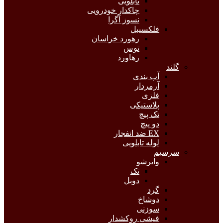
تابلویی
چاکدار خودرویی
نسوز آگرا
فلکسیبل
رهورد خراسان
توس
رهاورد
گلند
آب بندی
آرمردار
فلزی
پلاستیکی
تک پیچ
دو پیچ
EX ضد انفجار
لوله تابلویی
سرسیم
وایرشو
تک
دوبل
گرد
دوشاخ
سوزنی
فیشی روکشدار