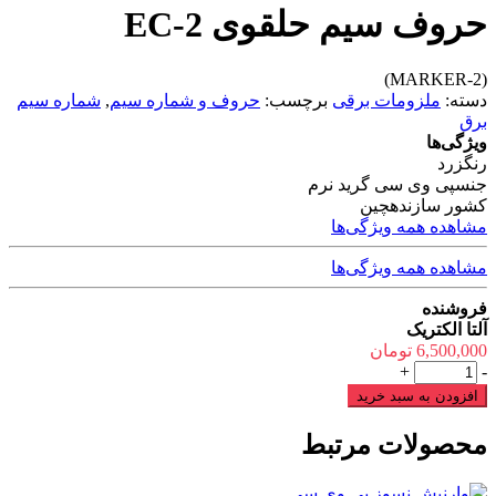
حروف سیم حلقوی EC-2
(MARKER-2)
دسته:
ملزومات برقی
برچسب:
حروف و شماره سیم
,
شماره سیم
برق
ویژگی‌ها
رنگ
زرد
جنس
پی وی سی گرید نرم
کشور سازنده
چین
مشاهده همه ویژگی‌ها
مشاهده همه ویژگی‌ها
فروشنده
آلتا الکتریک
6,500,000
تومان
حروف
+
-
سیم
افزودن به سبد خرید
حلقوی
EC-
محصولات مرتبط
2
عدد