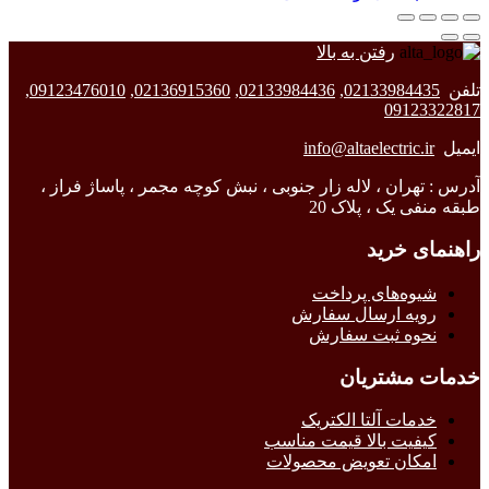
رفتن به بالا
تلفن
02133984435
,
02133984436
,
02136915360
,
09123476010
,
09123322817
ایمیل
info@altaelectric.ir
آدرس : تهران ، لاله زار جنوبی ، نبش کوچه مجمر ، پاساژ فراز ،
طبقه منفی یک ، پلاک 20
راهنمای خرید
شیوه‌های پرداخت
رویه ارسال سفارش
نحوه ثبت سفارش
خدمات مشتریان
خدمات آلتا الکتریک
کیفیت بالا قیمت مناسب
امکان تعویض محصولات