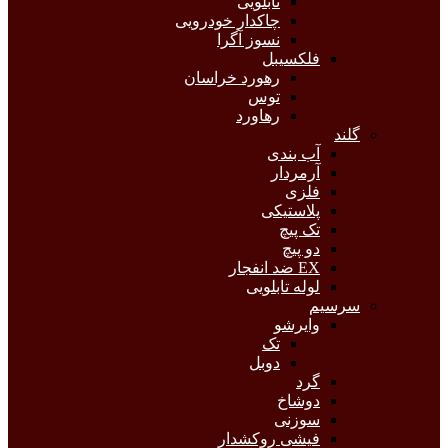
تابلویی
چاکدار خودرویی
نسوز آگرا
فلکسیبل
رهورد خراسان
توس
رهاورد
گلند
آب بندی
آرمردار
فلزی
پلاستیکی
تک پیچ
دو پیچ
EX ضد انفجار
لوله تابلویی
سرسیم
وایرشو
تک
دوبل
گرد
دوشاخ
سوزنی
فیشی روکشدار