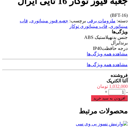
جعبه فیوز توکار 16 تایی ایرآل
(BFT-16)
دسته:
ملزومات برقی
برچسب:
جعبه فیوز مینیاتوری
,
قاب
مینیاتوری
,
قاب مینیاتوری توکار
ویژگی‌ها
جنس بدنه
پلاستیک ABS
برند
ایرآل
درجه حافظت
IP40
مشاهده همه ویژگی‌ها
مشاهده همه ویژگی‌ها
فروشنده
آلتا الکتریک
1,032,000
تومان
جعبه
+
-
فیوز
افزودن به سبد خرید
توکار
16
محصولات مرتبط
تایی
ایرآل
عدد