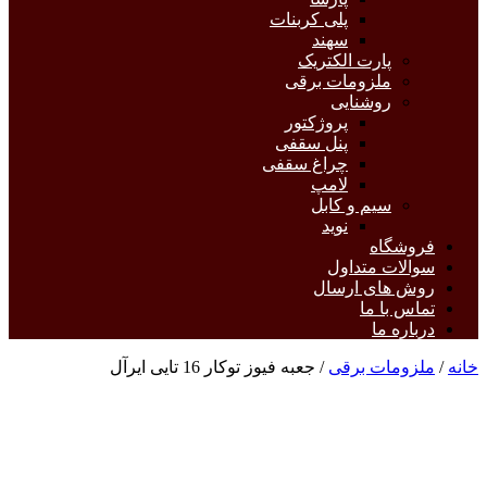
پلی کربنات
سهند
پارت الکتریک
ملزومات برقی
روشنایی
پروژکتور
پنل سقفی
چراغ سقفی
لامپ
سیم و کابل
نوید
فروشگاه
سوالات متداول
روش های ارسال
تماس با ما
درباره ما
خانه
/
ملزومات برقی
/ جعبه فیوز توکار 16 تایی ایرآل