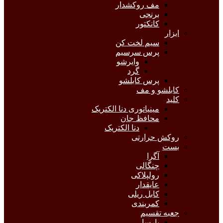
مف روکشدار
برنجی
کانکتور
ابزار
سیم لخت کن
پرس سرسیم
وایرشو
گرد
پرس کابلشو
کابلشو و مف
کلید
مینیاتوری دنا الکتریک
محافظ جان
دنا الکتریک
روکش حرارتی
بست
آگرا
چنگالی
رولپلاکی
عایقدار
کابل ریلی
کمربندی
جعبه تقسیم
پارسا