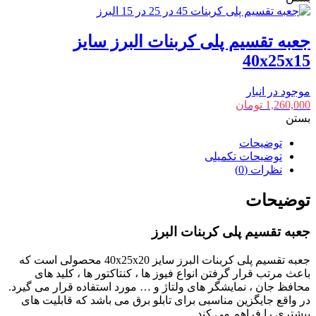
جعبه تقسیم پلی کربنات البرز سایز
40x25x15
موجود در انبار
1,260,000
تومان
بستن
توضیحات
توضیحات تکمیلی
نظرات (0)
توضیحات
جعبه تقسیم پلی کربنات البرز
جعبه تقسیم پلی کربنات البرز سایز 40x25x20 محصولی است که
باعث مرتب قرار گرفتن انواع فیوز ها ، کنتاکتور ها ، کلید های
محافظ جان ، نمایشگر های ولتاژ و … مورد استفاده قرار می گیرد.
در واقع جایگزین مناسبی برای تابلو برق می باشد که قابلیت های
بیشتری را فراهم می کند.