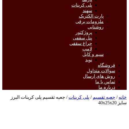
پلی کربنات
سهند
پارت الکتریک
ملزومات برقی
روشنایی
پروژکتور
پنل سقفی
چراغ سقفی
لامپ
سیم و کابل
نوید
فروشگاه
سوالات متداول
روش های ارسال
تماس با ما
درباره ما
خانه
/
جعبه تقسیم
/
پلی کربنات
/ جعبه تقسیم پلی کربنات البرز
سایز 40x25x20