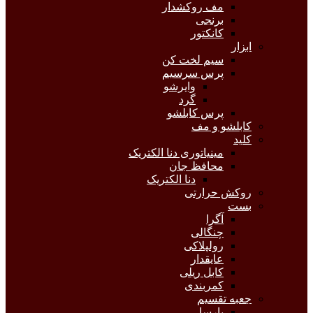
مف روکشدار
برنجی
کانکتور
ابزار
سیم لخت کن
پرس سرسیم
وایرشو
گرد
پرس کابلشو
کابلشو و مف
کلید
مینیاتوری دنا الکتریک
محافظ جان
دنا الکتریک
روکش حرارتی
بست
آگرا
چنگالی
رولپلاکی
عایقدار
کابل ریلی
کمربندی
جعبه تقسیم
پارسا