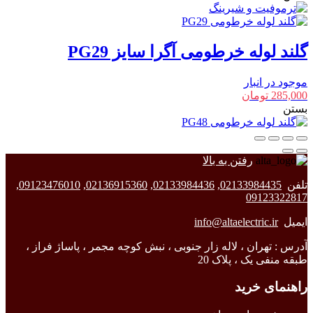
گلند لوله خرطومی آگرا سایز PG29
موجود در انبار
285,000
تومان
بستن
رفتن به بالا
تلفن
02133984435
,
02133984436
,
02136915360
,
09123476010
,
09123322817
ایمیل
info@altaelectric.ir
آدرس : تهران ، لاله زار جنوبی ، نبش کوچه مجمر ، پاساژ فراز ،
طبقه منفی یک ، پلاک 20
راهنمای خرید