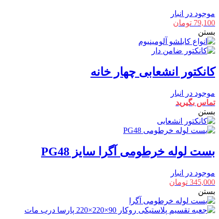
موجود در انبار
79,100
تومان
بستن
کانکتور انشعابی چهار خانه
موجود در انبار
تماس بگیرید
بستن
بست لوله خرطومی آگرا سایز PG48
موجود در انبار
345,000
تومان
بستن