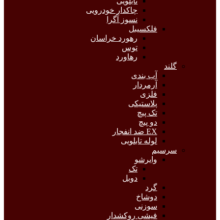
تابلویی
چاکدار خودرویی
نسوز آگرا
فلکسیبل
رهورد خراسان
توس
رهاورد
گلند
آب بندی
آرمردار
فلزی
پلاستیکی
تک پیچ
دو پیچ
EX ضد انفجار
لوله تابلویی
سرسیم
وایرشو
تک
دوبل
گرد
دوشاخ
سوزنی
فیشی روکشدار