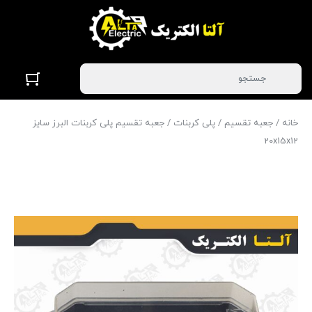
خانه
/
جعبه تقسیم
/
پلی کربنات
/ جعبه تقسیم پلی کربنات البرز سایز
20x15x12