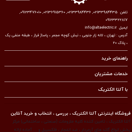
تلفن
02133984435
,
02133984436
,
02136915360
,
09123476010
,
09123322817
ایمیل
info@altaelectric.ir
آدرس : تهران ، لاله زار جنوبی ، نبش کوچه مجمر ، پاساژ فراز ، طبقه منفی یک
، پلاک 20
راهنمای خرید
خدمات مشتریان
با آلتا الکتریک
فروشگاه اینترنتی آلتا الکتریک ، بررسی ، انتخاب و خرید آنلاین
آلتا الکتریک ، تامین کننده کلیه ملزومات (صنعتی ، ساختمانی) مرکز
پخش انواع گلند های آرمردار ، ضد انفجار ، فلکسیبل و … آماده ارائه