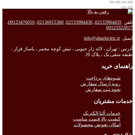
رفتن به بالا
تلفن
02133984435
,
02133984436
,
02136915360
,
09123476010
,
09123322817
ایمیل
info@altaelectric.ir
آدرس : تهران ، لاله زار جنوبی ، نبش کوچه مجمر ، پاساژ فراز ،
طبقه منفی یک ، پلاک 20
راهنمای خرید
شیوه‌های پرداخت
رویه ارسال سفارش
نحوه ثبت سفارش
خدمات مشتریان
خدمات آلتا الکتریک
کیفیت بالا قیمت مناسب
امکان تعویض محصولات