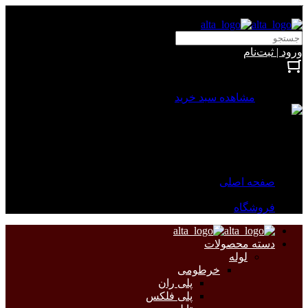
آلتا الکتریک
ورود | ثبت‌نام
بستن
0 محصول
مشاهده سبد خرید
سبد خرید شما خالی است.
جهت مشاهده محصولات بیشتر به صفحات زیر مراجعه نمایید.
صفحه اصلی
فروشگاه
دسته محصولات
لوله
خرطومی
پلی ران
پلی فلکس