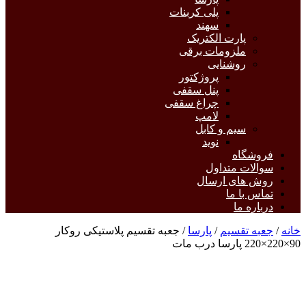
پلی کربنات
سهند
پارت الکتریک
ملزومات برقی
روشنایی
پروژکتور
پنل سقفی
چراغ سقفی
لامپ
سیم و کابل
نوید
فروشگاه
سوالات متداول
روش های ارسال
تماس با ما
درباره ما
خانه
/
جعبه تقسیم
/
پارسا
/ جعبه تقسیم پلاستیکی روکار
90×220×220 پارسا درب مات