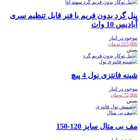
پنل گرد بدون فریم با فنر قابل تنظیم سری
آبادیس 10 وات
موجود در انبار
215,000
تومان
بستن
شینه فانتزی نول 4 پیچ
موجود در انبار
72,000
تومان
بستن
مف بی متال سایز 120-150
موجود در انبار