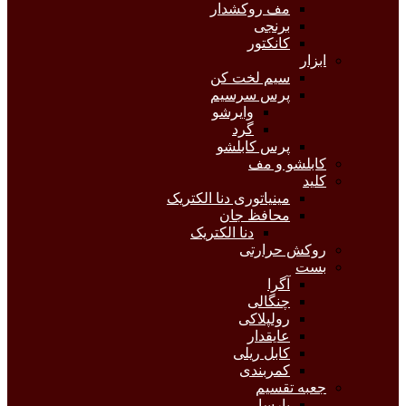
مف روکشدار
برنجی
کانکتور
ابزار
سیم لخت کن
پرس سرسیم
وایرشو
گرد
پرس کابلشو
کابلشو و مف
کلید
مینیاتوری دنا الکتریک
محافظ جان
دنا الکتریک
روکش حرارتی
بست
آگرا
چنگالی
رولپلاکی
عایقدار
کابل ریلی
کمربندی
جعبه تقسیم
پارسا