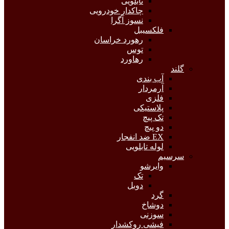
تابلویی
چاکدار خودرویی
نسوز آگرا
فلکسیبل
رهورد خراسان
توس
رهاورد
گلند
آب بندی
آرمردار
فلزی
پلاستیکی
تک پیچ
دو پیچ
EX ضد انفجار
لوله تابلویی
سرسیم
وایرشو
تک
دوبل
گرد
دوشاخ
سوزنی
فیشی روکشدار