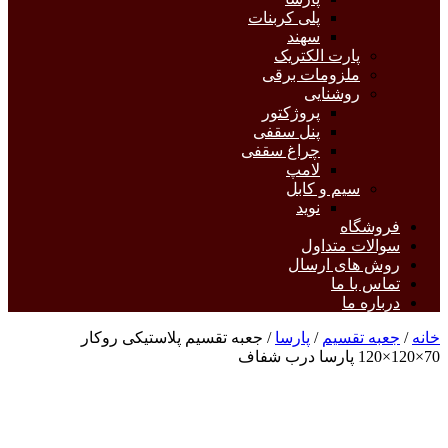
پلی کربنات
سهند
پارت الکتریک
ملزومات برقی
روشنایی
پروژکتور
پنل سقفی
چراغ سقفی
لامپ
سیم و کابل
نوید
فروشگاه
سوالات متداول
روش های ارسال
تماس با ما
درباره ما
خانه
/
جعبه تقسیم
/
پارسا
/ جعبه تقسیم پلاستیکی روکار
70×120×120 پارسا درب شفاف