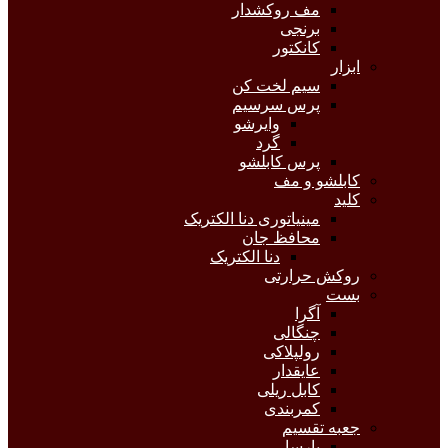
مف روکشدار
برنجی
کانکتور
ابزار
سیم لخت کن
پرس سرسیم
وایرشو
گرد
پرس کابلشو
کابلشو و مف
کلید
مینیاتوری دنا الکتریک
محافظ جان
دنا الکتریک
روکش حرارتی
بست
آگرا
چنگالی
رولپلاکی
عایقدار
کابل ریلی
کمربندی
جعبه تقسیم
پارسا