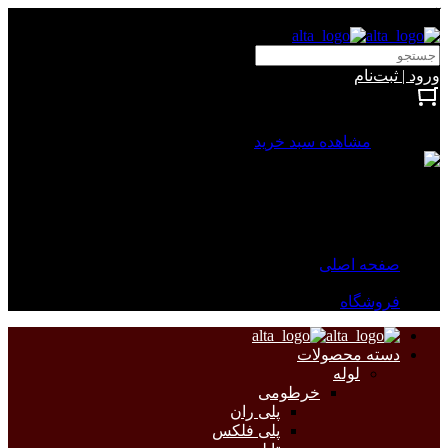
آلتا الکتریک
ورود | ثبت‌نام
بستن
0 محصول
مشاهده سبد خرید
سبد خرید شما خالی است.
جهت مشاهده محصولات بیشتر به صفحات زیر مراجعه نمایید.
صفحه اصلی
فروشگاه
دسته محصولات
لوله
خرطومی
پلی ران
پلی فلکس