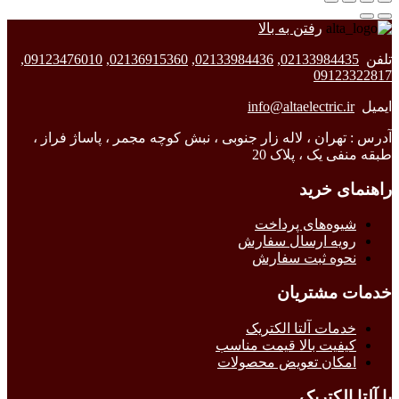
رفتن به بالا
تلفن
02133984435
,
02133984436
,
02136915360
,
09123476010
,
09123322817
ایمیل
info@altaelectric.ir
آدرس : تهران ، لاله زار جنوبی ، نبش کوچه مجمر ، پاساژ فراز ،
طبقه منفی یک ، پلاک 20
راهنمای خرید
شیوه‌های پرداخت
رویه ارسال سفارش
نحوه ثبت سفارش
خدمات مشتریان
خدمات آلتا الکتریک
کیفیت بالا قیمت مناسب
امکان تعویض محصولات
با آلتا الکتریک