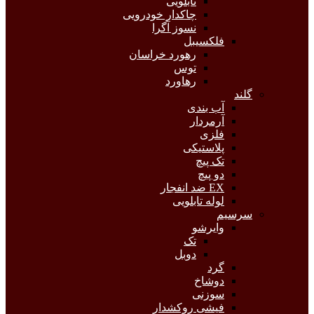
تابلویی
چاکدار خودرویی
نسوز آگرا
فلکسیبل
رهورد خراسان
توس
رهاورد
گلند
آب بندی
آرمردار
فلزی
پلاستیکی
تک پیچ
دو پیچ
EX ضد انفجار
لوله تابلویی
سرسیم
وایرشو
تک
دوبل
گرد
دوشاخ
سوزنی
فیشی روکشدار