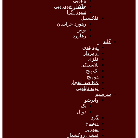
تابلویی
چاکدار خودرویی
نسوز آگرا
فلکسیبل
رهورد خراسان
توس
رهاورد
گلند
آب بندی
آرمردار
فلزی
پلاستیکی
تک پیچ
دو پیچ
EX ضد انفجار
لوله تابلویی
سرسیم
وایرشو
تک
دوبل
گرد
دوشاخ
سوزنی
فیشی روکشدار