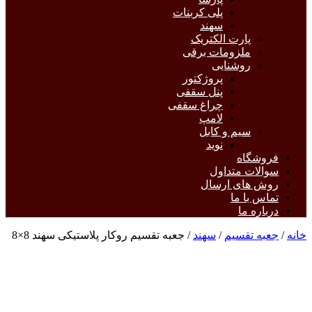
پلی کربنات
سهند
پارت الکتریک
ملزومات برقی
روشنایی
پروژکتور
پنل سقفی
چراغ سقفی
لامپ
سیم و کابل
نوید
فروشگاه
سوالات متداول
روش های ارسال
تماس با ما
درباره ما
خانه
/
جعبه تقسیم
/
سهند
/ جعبه تقسیم روکار پلاستیکی سهند 8×8