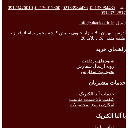
تلفن
02133984435
,
02133984436
,
02136915360
,
09123476010
,
09123322817
ایمیل
info@altaelectric.ir
آدرس : تهران ، لاله زار جنوبی ، نبش کوچه مجمر ، پاساژ فراز ،
طبقه منفی یک ، پلاک 20
راهنمای خرید
شیوه‌های پرداخت
رویه ارسال سفارش
نحوه ثبت سفارش
خدمات مشتریان
خدمات آلتا الکتریک
کیفیت بالا قیمت مناسب
امکان تعویض محصولات
با آلتا الکتریک
تماس با ما