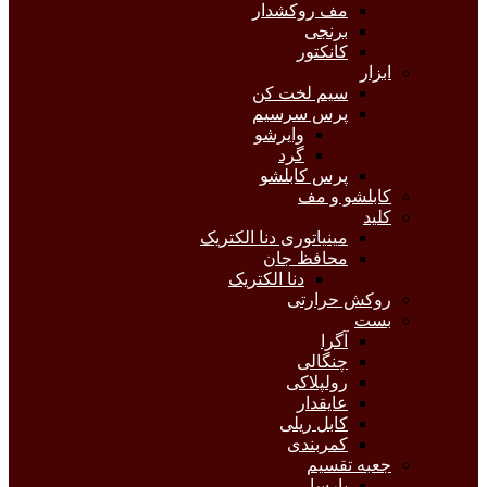
مف روکشدار
برنجی
کانکتور
ابزار
سیم لخت کن
پرس سرسیم
وایرشو
گرد
پرس کابلشو
کابلشو و مف
کلید
مینیاتوری دنا الکتریک
محافظ جان
دنا الکتریک
روکش حرارتی
بست
آگرا
چنگالی
رولپلاکی
عایقدار
کابل ریلی
کمربندی
جعبه تقسیم
پارسا