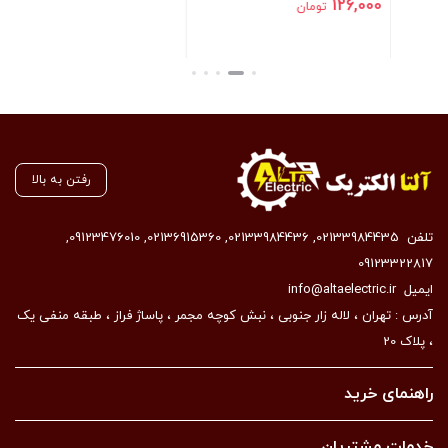
221,200
126,000
تومان
تومان
بستن
بستن
رفتن به بالا
تلفن
02133984435
,
02133984436
,
02136915360
,
09123476010
,
09123322817
ایمیل
info@altaelectric.ir
آدرس : تهران ، لاله زار جنوبی ، نبش کوچه مجمر ، پاساژ فراز ، طبقه منفی یک
، پلاک 20
راهنمای خرید
خدمات مشتریان