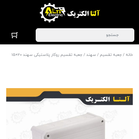
خانه
/
جعبه تقسیم
/
سهند
/ جعبه تقسیم روکار پلاستیکی سهند 20×15