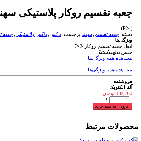
جعبه تقسیم روکار پلاستیکی سهند 24×
(P24)
دسته:
جعبه تقسیم
,
سهند
برچسب:
باکس
,
باکس پلاستیکی
,
جعبه ت
ویژگی‌ها
ابعاد جعبه تقسیم روکار
24×17
جنس بدنه
پلاستیک
مشاهده همه ویژگی‌ها
مشاهده همه ویژگی‌ها
فروشنده
آلتا الکتریک
388,700
تومان
جعبه
+
-
تقسیم
افزودن به سبد خرید
روکار
پلاستیکی
سهند
محصولات مرتبط
24x17
عدد