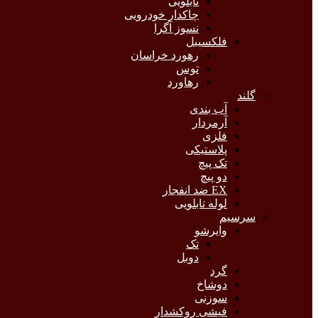
تابلویی
چاکدار خودرویی
نسوز آگرا
فلکسیبل
رهورد خراسان
توس
رهاورد
گلند
آب بندی
آرمردار
فلزی
پلاستیکی
تک پیچ
دو پیچ
EX ضد انفجار
لوله تابلویی
سرسیم
وایرشو
تک
دوبل
گرد
دوشاخ
سوزنی
فیشی روکشدار