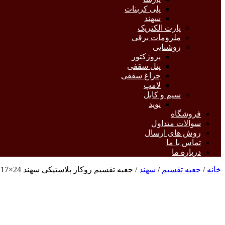
پلی کربنات
سهند
پارت الکتریک
ملزومات برقی
روشنایی
پروژکتور
پنل سقفی
چراغ سقفی
لامپ
سیم و کابل
نوید
فروشگاه
سوالات متداول
روش های ارسال
تماس با ما
درباره ما
خانه
/
جعبه تقسیم
/
سهند
/ جعبه تقسیم روکار پلاستیکی سهند 24×17