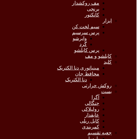
مف روکشدار
برنجی
کانکتور
ابزار
سیم لخت کن
پرس سرسیم
وایرشو
گرد
پرس کابلشو
کابلشو و مف
کلید
مینیاتوری دنا الکتریک
محافظ جان
دنا الکتریک
روکش حرارتی
بست
آگرا
چنگالی
رولپلاکی
عایقدار
کابل ریلی
کمربندی
جعبه تقسیم
پارسا