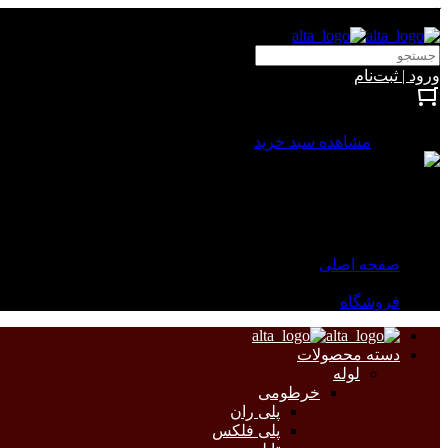
آلتا الکتریک
ورود | ثبت‌نام
بستن
0 محصول
مشاهده سبد خرید
سبد خرید شما خالی است.
جهت مشاهده محصولات بیشتر به صفحات زیر مراجعه نمایید.
صفحه اصلی
فروشگاه
دسته محصولات
لوله
خرطومی
پلی ران
پلی فلکس