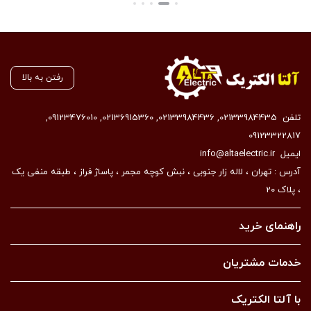
بستن
رفتن به بالا
تلفن
02133984435
,
02133984436
,
02136915360
,
09123476010
,
09123322817
ایمیل
info@altaelectric.ir
آدرس : تهران ، لاله زار جنوبی ، نبش کوچه مجمر ، پاساژ فراز ، طبقه منفی یک
، پلاک 20
راهنمای خرید
خدمات مشتریان
با آلتا الکتریک