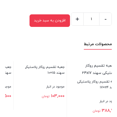
+
-
افزودن به سبد خرید
جعبه
تقسیم
روکار
محصولات مرتبط
پلاستیکی
سهند
10×10
عدد
جعبه تقسیم روکار پلاستیکی
سهند 15×10 رنگ مشکی
کی
جعبه تقسیم روکار پلاستیکی
موجود در انبار
سهند 15×10
101,500
تومان
موجود در انبار
103,000
تومان
بستن