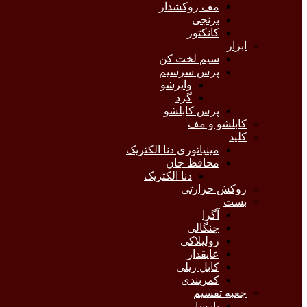
مف روکشدار
برنجی
کانکتور
ابزار
سیم لخت کن
پرس سرسیم
وایرشو
گرد
پرس کابلشو
کابلشو و مف
کلید
مینیاتوری دنا الکتریک
محافظ جان
دنا الکتریک
روکش حرارتی
بست
آگرا
چنگالی
رولپلاکی
عایقدار
کابل ریلی
کمربندی
جعبه تقسیم
پارسا