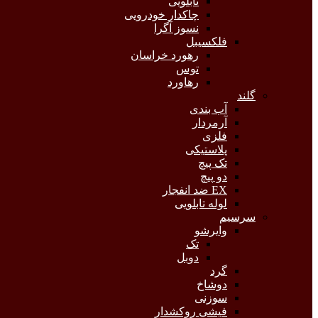
تابلویی
چاکدار خودرویی
نسوز آگرا
فلکسیبل
رهورد خراسان
توس
رهاورد
گلند
آب بندی
آرمردار
فلزی
پلاستیکی
تک پیچ
دو پیچ
EX ضد انفجار
لوله تابلویی
سرسیم
وایرشو
تک
دوبل
گرد
دوشاخ
سوزنی
فیشی روکشدار