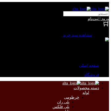
آلتا الکتریک
ورود | ثبت‌نام
بستن
0 محصول
مشاهده سبد خرید
سبد خرید شما خالی است.
جهت مشاهده محصولات بیشتر به صفحات زیر مراجعه نمایید.
صفحه اصلی
فروشگاه
دسته محصولات
لوله
خرطومی
پلی ران
پلی فلکس