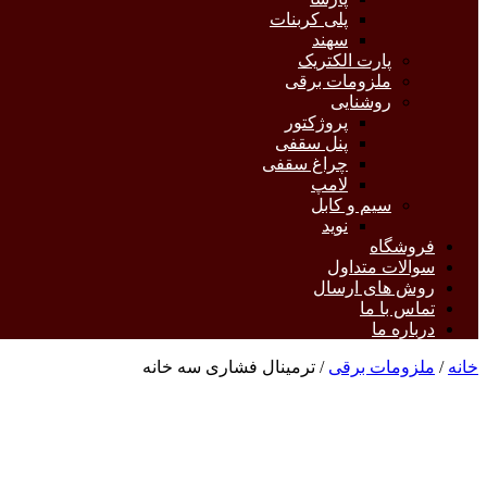
پلی کربنات
سهند
پارت الکتریک
ملزومات برقی
روشنایی
پروژکتور
پنل سقفی
چراغ سقفی
لامپ
سیم و کابل
نوید
فروشگاه
سوالات متداول
روش های ارسال
تماس با ما
درباره ما
خانه
/
ملزومات برقی
/ ترمینال فشاری سه خانه