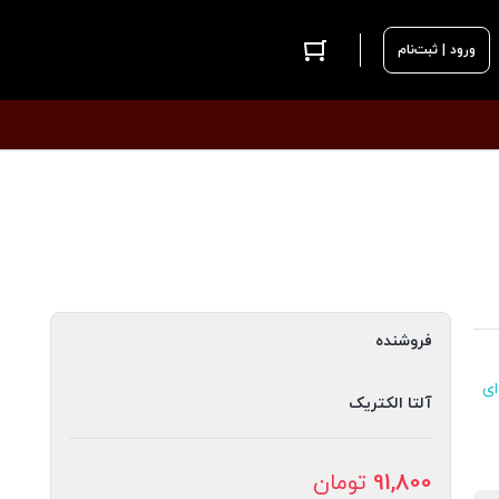
ورود | ثبت‌نام
فروشنده
ای
آلتا الکتریک
91,800
تومان