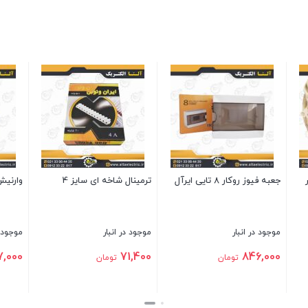
 سایز 2.5 میلیمتر
مقره چکمه ای
شینه فانتزی نول 6 پیچ
 انبار
موجود در انبار
موجود در انبار
56,000
8,000
تومان
تومان
تومان
بستن
بستن