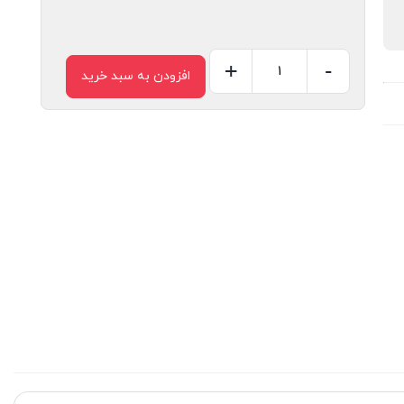
+
-
افزودن به سبد خرید
ترمینال
شاخه
ای
سایز
10
عدد