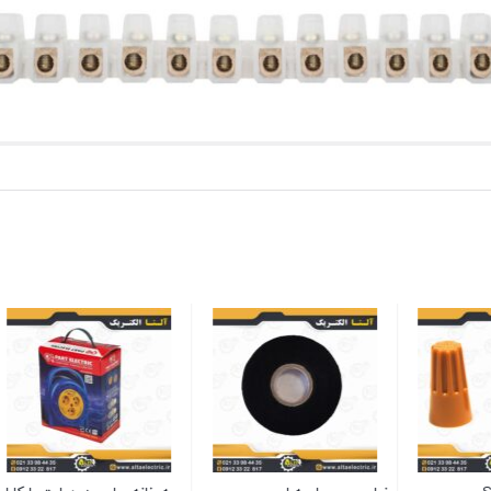
سهند آوا
موجود در انبار
بستن