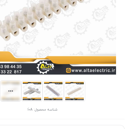
شناسه محصول:
10َA