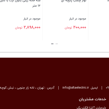
خرطومی پلی فلکس سایز
لوله خرطومی چاکدار خودرویی 9
در انبار
موجود در انبار
3,400,000
1,025
تومان
تومان
بستن
0
ایمیل
info@altaelectric.ir
آدرس : تهران ، لاله زار جنوبی ، نبش کوچه 
خدمات مشتریان
خدمات آلتا الکتریک