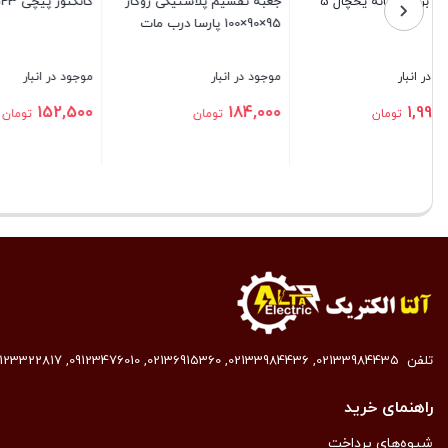
نوار چسب پارچه ای
سه خانه ریلی بدون ارت با کابل
لوله 
12 متر
21
موجود در انبار
موجود در انبار
موجود 
,000
2,898,000
200,000
تومان
تومان
بستن
بستن
بستن
تلفن
02133984435
,
02133984436
,
02136915360
,
09123476010
,
9123322817
راهنمای خرید
شیوه‌های پرداخت