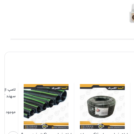
لامپ ال ای دی بولینگ 40 وات
گلند دو پیچ لوله فلکسی سایز
شماره سیم حلقوی EC-3
75
موجود در انبار
موجود در انبار
2,500,000
920,000
تومان
تومان