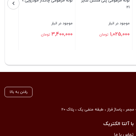
بستن
بستن
رفتن به بالا
مجمر ، پاساژ فراز ، طبقه منفی یک ، پلاک 20
با آلتا الکتریک
تماس با ما