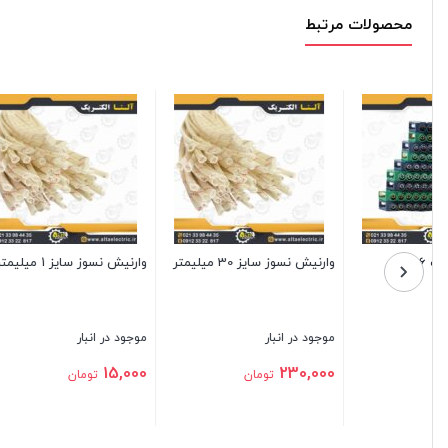
محصولات مرتبط
جعبه فیوز روکار 8 تایی ایرآل
ترمینال شاخه ای سایز 4
وارنیش نسوز
موجود در انبار
موجود در انبار
موجود در
17,000
71,400
846,000
تومان
تومان
بستن
بستن
بستن