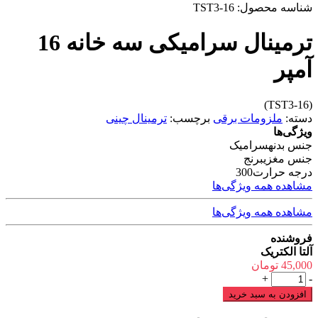
شناسه محصول:
TST3-16
ترمینال سرامیکی سه خانه 16
آمپر
(TST3-16)
دسته:
ملزومات برقی
برچسب:
ترمینال چینی
ویژگی‌ها
جنس بدنه
سرامیک
جنس مغزی
برنج
درجه حرارت
300
مشاهده همه ویژگی‌ها
مشاهده همه ویژگی‌ها
فروشنده
آلتا الکتریک
45,000
تومان
ترمینال
+
-
سرامیکی
افزودن به سبد خرید
سه