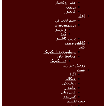
مف روکشدار
برنجی
کانکتور
ابزار
سیم لخت کن
پرس سرسیم
وایرشو
گرد
پرس کابلشو
کابلشو و مف
کلید
مینیاتوری دنا الکتریک
محافظ جان
دنا الکتریک
روکش حرارتی
بست
آگرا
چنگالی
رولپلاکی
عایقدار
کابل ریلی
کمربندی
جعبه تقسیم
پارسا