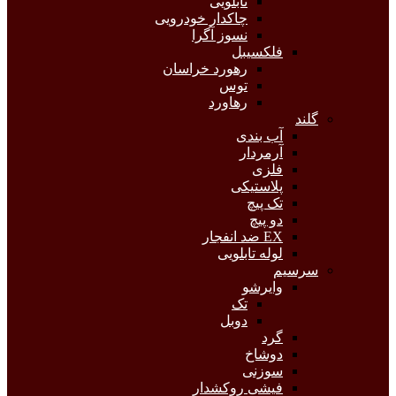
تابلویی
چاکدار خودرویی
نسوز آگرا
فلکسیبل
رهورد خراسان
توس
رهاورد
گلند
آب بندی
آرمردار
فلزی
پلاستیکی
تک پیچ
دو پیچ
EX ضد انفجار
لوله تابلویی
سرسیم
وایرشو
تک
دوبل
گرد
دوشاخ
سوزنی
فیشی روکشدار