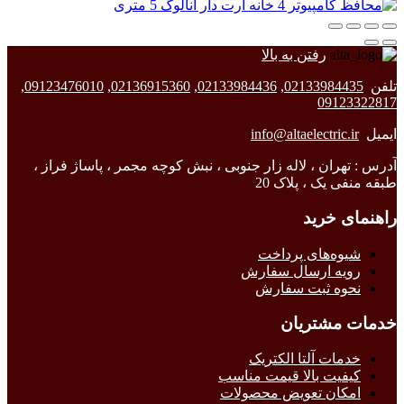
رفتن به بالا
تلفن
02133984435
,
02133984436
,
02136915360
,
09123476010
,
09123322817
ایمیل
info@altaelectric.ir
آدرس : تهران ، لاله زار جنوبی ، نبش کوچه مجمر ، پاساژ فراز ،
طبقه منفی یک ، پلاک 20
راهنمای خرید
شیوه‌های پرداخت
رویه ارسال سفارش
نحوه ثبت سفارش
خدمات مشتریان
خدمات آلتا الکتریک
کیفیت بالا قیمت مناسب
امکان تعویض محصولات