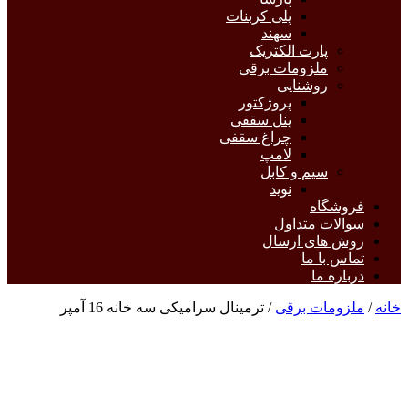
پلی کربنات
سهند
پارت الکتریک
ملزومات برقی
روشنایی
پروژکتور
پنل سقفی
چراغ سقفی
لامپ
سیم و کابل
نوید
فروشگاه
سوالات متداول
روش های ارسال
تماس با ما
درباره ما
خانه
/
ملزومات برقی
/ ترمینال سرامیکی سه خانه 16 آمپر