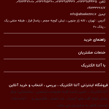
تلفن
02133984435
,
02133984436
,
02136915360
,
09123476010
,
09123322817
ایمیل
info@altaelectric.ir
آدرس : تهران ، لاله زار جنوبی ، نبش کوچه مجمر ، پاساژ فراز ، طبقه منفی یک
، پلاک 20
راهنمای خرید
خدمات مشتریان
با آلتا الکتریک
فروشگاه اینترنتی آلتا الکتریک ، بررسی ، انتخاب و خرید آنلاین
آلتا الکتریک ، تامین کننده کلیه ملزومات (صنعتی ، ساختمانی) مرکز
پخش انواع گلند های آرمردار ، ضد انفجار ، فلکسیبل و … آماده ارائه
خدمات کامل به مشتریان می باشد.