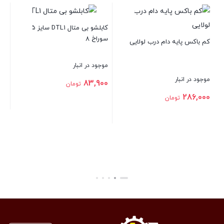
گلند کابل آرمردار M40
ترمینال فشاری س
کابلشو بی متال DTL1 سایز 25 با
موجود در انبار
موجود در انبار
نبار
تماس بگیرید
6,000
تومان
تومان
بستن
بستن