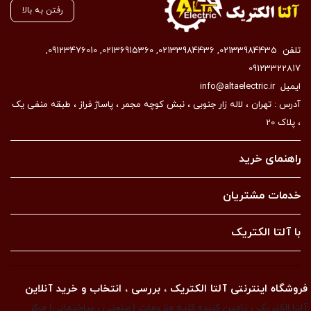
رفتن به بالا
تلفن
02133984435
,
02133984436
,
02136915360
,
09123476010
,
09123322817
ایمیل
info@altaelectric.ir
آدرس : تهران ، لاله زار جنوبی ، نبش کوچه مجمر ، پاساژ فراز ، طبقه منفی یک
، پلاک 20
راهنمای خرید
خدمات مشتریان
با آلتا الکتریک
فروشگاه اینترنتی آلتا الکتریک ، بررسی ، انتخاب و خرید آنلاین
آلتا الکتریک ، تامین کننده کلیه ملزومات (صنعتی ، ساختمانی) مرکز