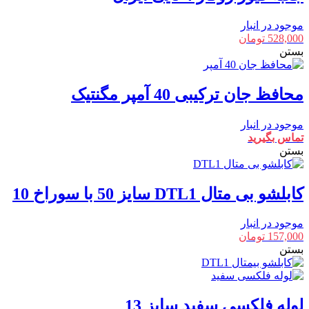
موجود در انبار
528,000
تومان
بستن
محافظ جان ترکیبی 40 آمپر مگنتیک
موجود در انبار
تماس بگیرید
بستن
کابلشو بی متال DTL1 سایز 50 با سوراخ 10
موجود در انبار
157,000
تومان
بستن
لوله فلکسی سفید سایز 13