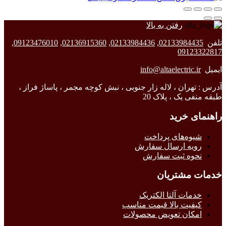
رفتن به بالا
تلفن
02133984435
,
02133984436
,
02136915360
,
09123476010
,
09123322817
ایمیل
info@altaelectric.ir
آدرس : تهران ، لاله زار جنوبی ، نبش کوچه مجمر ، پاساژ فراز ،
طبقه منفی یک ، پلاک 20
راهنمای خرید
شیوه‌های پرداخت
رویه ارسال سفارش
نحوه ثبت سفارش
خدمات مشتریان
خدمات آلتا الکتریک
کیفیت بالا قیمت مناسب
امکان تعویض محصولات