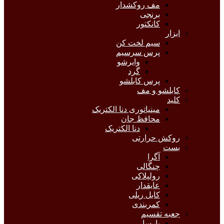
مف روکشدار
برنجی
کانکتور
ابزار
سیم لخت کن
پرس سرسیم
وایرشو
گرد
پرس کابلشو
کابلشو و مف
کلید
مینیاتوری دنا الکتریک
محافظ جان
دنا الکتریک
روکش حرارتی
بست
آگرا
چنگالی
رولپلاکی
عایقدار
کابل ریلی
کمربندی
جعبه تقسیم
پارسا