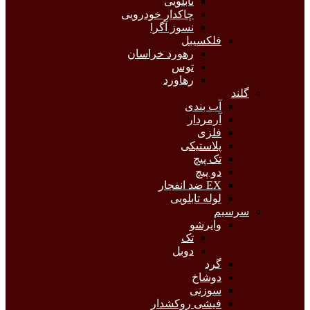
تابلویی
چاکدار خودرویی
نسوز آگرا
فلکسیبل
رهورد خراسان
توس
رهاورد
گلند
آب بندی
آرمردار
فلزی
پلاستیکی
تک پیچ
دو پیچ
EX ضد انفجار
لوله تابلویی
سرسیم
وایرشو
تک
دوبل
گرد
دوشاخ
سوزنی
فیشی روکشدار