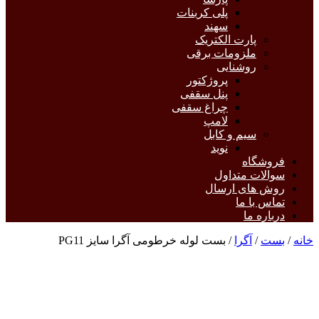
پلی کربنات
سهند
پارت الکتریک
ملزومات برقی
روشنایی
پروژکتور
پنل سقفی
چراغ سقفی
لامپ
سیم و کابل
نوید
فروشگاه
سوالات متداول
روش های ارسال
تماس با ما
درباره ما
خانه
/
بست
/
آگرا
/ بست لوله خرطومی آگرا سایز PG11