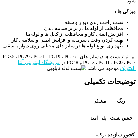
شود.
ویژگی ها :
نصب راحت روی دیوار و سقف
محافظت از لوله ها در برابر صدمه دیدن
افزایش ایمنی کار و محافظت از کابل ها و لوله ها
بهینه کردن وقت ، سرمایه و افزایش ایمنی و سلامتی کار
نگهداری انواع لوله ها در سایز های مختلف روی دیوار یا سقف
این نوع بست ها درسایز های PG36 ، PG29 ، PG21 ، PG19 ، PG16 ،
PG13 ، PG11 ، PG9 ، PG7 و PG48 در
فروشگاه اینترنتی آلتا
الکتریک
موجود می باشد.
توضیحات تکمیلی
رنگ
مشکی
جنس بست
پلی آمید
کشور سازنده
ترکیه