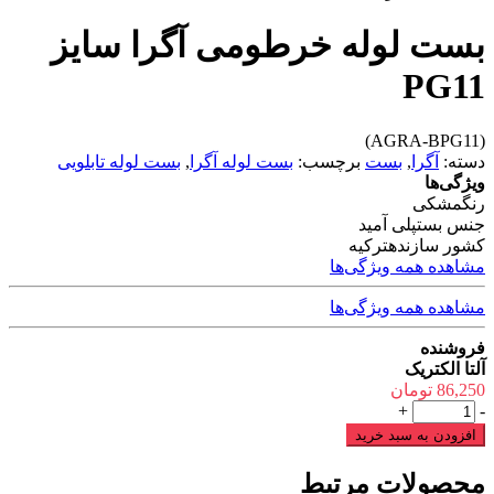
بست لوله خرطومی آگرا سایز
PG11
(AGRA-BPG11)
دسته:
آگرا
,
بست
برچسب:
بست لوله آگرا
,
بست لوله تابلویی
ویژگی‌ها
رنگ
مشکی
جنس بست
پلی آمید
کشور سازنده
ترکیه
مشاهده همه ویژگی‌ها
مشاهده همه ویژگی‌ها
فروشنده
آلتا الکتریک
86,250
تومان
بست
+
-
لوله
افزودن به سبد خرید
خرطومی
آگرا
محصولات مرتبط
سایز