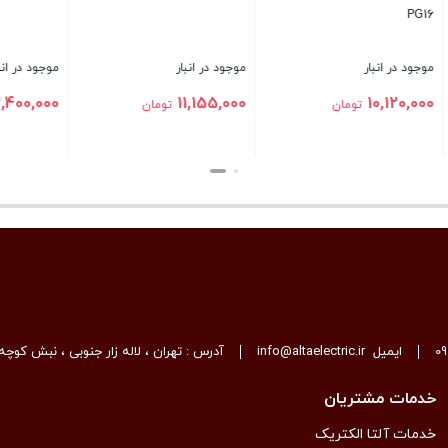
نبار
موجود در انبار
موجود در انبار
تماس بگیرید
400,000
3,4
تومان
تومان
بستن
بستن
0
ایمیل
info@altaelectric.ir
آدرس : تهران ، لاله زار جنوبی ، نبش کوچه 
خدمات مشتریان
خدمات آلتا الکتریک