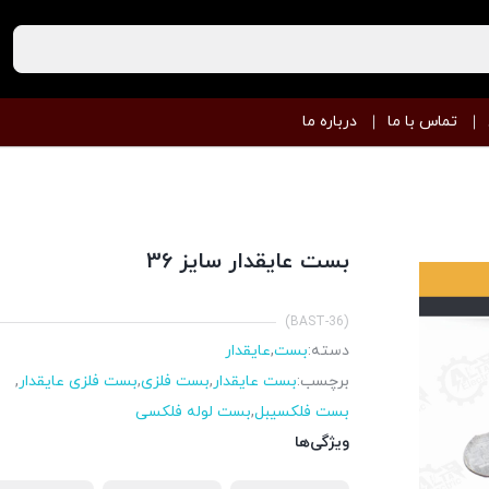
تماس با ما
درباره ما
بست عایقدار سایز 36
(BAST-36)
دسته:
بست
,
عایقدار
برچسب:
بست عایقدار
,
بست فلزی
,
بست فلزی عایقدار
,
بست فلکسیبل
,
بست لوله فلکسی
ویژگی‌ها