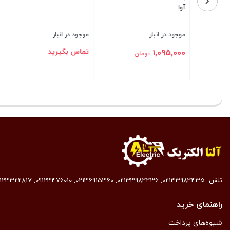
PG16
موجود در انبار
موجود در انبار
موجود در ا
00,000
11,155,000
10,120,000
تومان
تومان
بستن
بستن
بستن
تلفن
02133984435
,
02133984436
,
02136915360
,
09123476010
,
9123322817
راهنمای خرید
شیوه‌های پرداخت