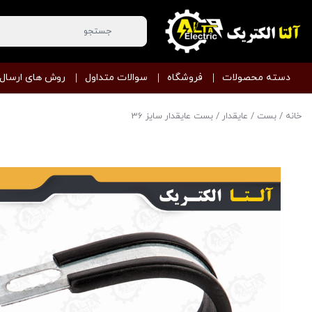
دسته محصولات
فروشگاه
سوالات متداول
روش های ارسال
خانه
/
بست
/
عایقدار
/ بست عایقدار سایز 36