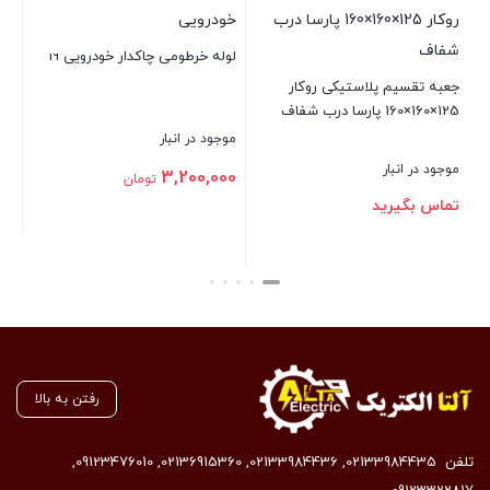
الکتریک
لوله خرطومی چاکدار خودرویی 19
موجود در انبار
ار
تماس بگیرید
موجود در انبار
3,200,000
تومان
بستن
بستن
رفتن به بالا
تلفن
02133984435
,
02133984436
,
02136915360
,
09123476010
,