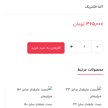
آلتا الکتریک
365,000
تومان
+
-
افزودن به سبد خرید
بست
عایقدار
سایز
محصولات مرتبط
16
عدد
بست عایقدار سایز 10
بست عا
بست عایقدار سایز 50