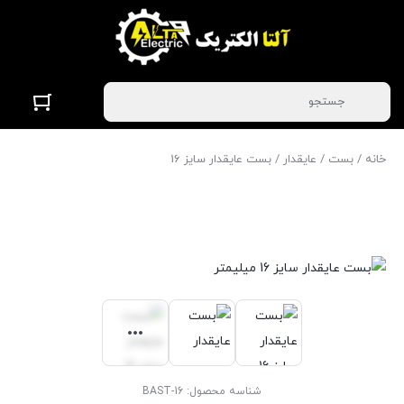
خانه
/
بست
/
عایقدار
/ بست عایقدار سایز 16
شناسه محصول:
BAST-16