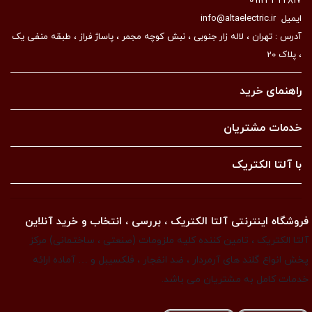
09123322817
ایمیل
info@altaelectric.ir
آدرس : تهران ، لاله زار جنوبی ، نبش کوچه مجمر ، پاساژ فراز ، طبقه منفی یک
، پلاک 20
راهنمای خرید
خدمات مشتریان
با آلتا الکتریک
فروشگاه اینترنتی آلتا الکتریک ، بررسی ، انتخاب و خرید آنلاین
آلتا الکتریک ، تامین کننده کلیه ملزومات (صنعتی ، ساختمانی) مرکز
پخش انواع گلند های آرمردار ، ضد انفجار ، فلکسیبل و … آماده ارائه
خدمات کامل به مشتریان می باشد.