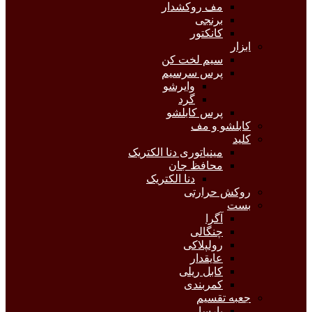
مف روکشدار
برنجی
کانکتور
ابزار
سیم لخت کن
پرس سرسیم
وایرشو
گرد
پرس کابلشو
کابلشو و مف
کلید
مینیاتوری دنا الکتریک
محافظ جان
دنا الکتریک
روکش حرارتی
بست
آگرا
چنگالی
رولپلاکی
عایقدار
کابل ریلی
کمربندی
جعبه تقسیم
پارسا