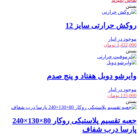
تماس بگیرید
بستن
روکش حرارتی سایز 12
موجود در انبار
3,432,000
تومان
بستن
وایرشو دوبل هفتاد و پنج صدم
موجود در انبار
135,000
تومان
بستن
جعبه تقسیم پلاستیکی روکار 80×130×240
پارسا درب شفاف