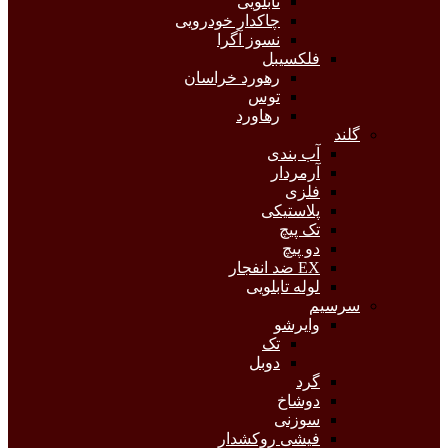
تابلویی
چاکدار خودرویی
نسوز آگرا
فلکسیبل
رهورد خراسان
توس
رهاورد
گلند
آب بندی
آرمردار
فلزی
پلاستیکی
تک پیچ
دو پیچ
EX ضد انفجار
لوله تابلویی
سرسیم
وایرشو
تک
دوبل
گرد
دوشاخ
سوزنی
فیشی روکشدار