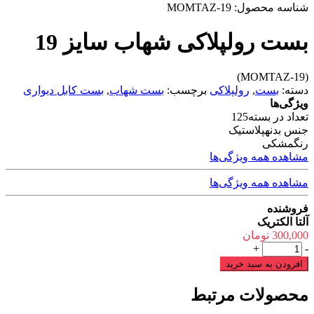
شناسه محصول:
MOMTAZ-19
بست رولپلاکی شهاب سایز 19
(MOMTAZ-19)
دسته:
بست
,
رولپلاکی
برچسب:
بست شهاب
,
بست کابل دیواری
ویژگی‌ها
تعداد در بسته
125
جنس بدنه
پلاستیک
رنگ
مشکی
مشاهده همه ویژگی‌ها
مشاهده همه ویژگی‌ها
فروشنده
آلتا الکتریک
300,000
تومان
بست
+
-
رولپلاکی
افزودن به سبد خرید
شهاب
سایز
محصولات مرتبط
19
عدد