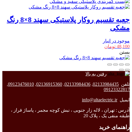
جعبه تقسیم روکار پلاستیکی سهند 8×8 رنگ
مشکی
موجود در انبار
48,100
تومان
بستن
رفتن به بالا
تلفن
02133984435
,
02133984436
,
02136915360
,
09123476010
,
09123322817
ایمیل
info@altaelectric.ir
آدرس : تهران ، لاله زار جنوبی ، نبش کوچه مجمر ، پاساژ فراز ،
طبقه منفی یک ، پلاک 20
راهنمای خرید