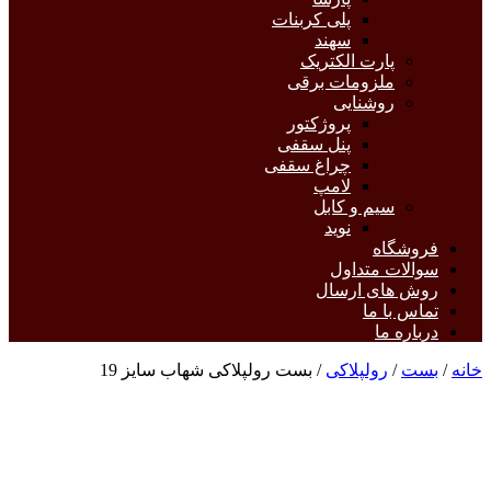
پلی کربنات
سهند
پارت الکتریک
ملزومات برقی
روشنایی
پروژکتور
پنل سقفی
چراغ سقفی
لامپ
سیم و کابل
نوید
فروشگاه
سوالات متداول
روش های ارسال
تماس با ما
درباره ما
خانه
/
بست
/
رولپلاکی
/ بست رولپلاکی شهاب سایز 19