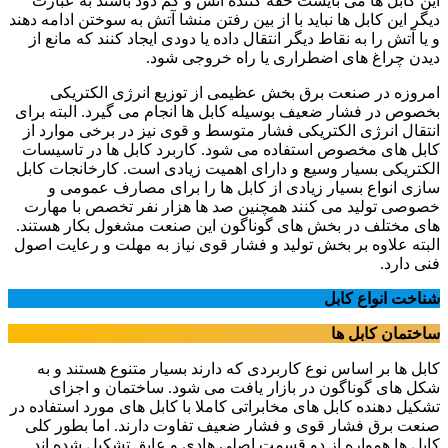
این کابل ها می بایست خفه کننده آتش و کم دود باشند به عبارت
دیگر این کابل ها نباید با از بین رفتن منشا آتش به سوختن ادامه دهند
و یا آتش را به نقاط دیگر انتقال داده یا دودی ایجاد کنند که مانع از
دیدن چراغ های اضطراری یا راه خروجی شود.
امروزه در صنعت برق بخش عظیمی از توزیع انرژی الکتریکی
بخصوص در فشار ضعیف بوسیله کابل ها انجام می گیرد. البته برای
انتقال انرژی الکتریکی فشار متوسط و قوی نیز در برخی موارد از
کابل های مخصوص استفاده می شود. کاربرد کابل ها در تاسیسات
الکتریکی بسیار وسیع و دارای اهمیت زیادی است. کارخانجات کابل
سازی انواع بسیار زیادی از کابل ها را برای مصارف عمومی و
خصوصی تولید می کنند همچنین صد ها هزار نفر تخصص با مهارت
های مختلف در بخش های گوناگون این صنعت مشغول بکار هستند.
البته علاوه بر بخش تولید و فشار قوی نیاز به مهلت و رعایت اصول
فنی دارد.
شناخت انواع کابل
ساختمان کابل ها
کابل ها بر اساس نوع کاربردی که دارند بسیار متنوع هستند و به
شکل های گوناگون در بازار یافت می شود. ساختمان و اجزای
تشکیل دهنده کابل های مخابراتی کاملا با کابل های مورد استفاده در
صنعت برق فشار قوی و فشار ضعیف تفاوت دارند. اما بطور کلی
کابل ها همواره از دو قسمت اصلی هادی و عایق تشکیل شده اند.