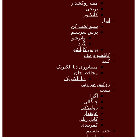
مف روکشدار
برنجی
کانکتور
ابزار
سیم لخت کن
پرس سرسیم
وایرشو
گرد
پرس کابلشو
کابلشو و مف
کلید
مینیاتوری دنا الکتریک
محافظ جان
دنا الکتریک
روکش حرارتی
بست
آگرا
چنگالی
رولپلاکی
عایقدار
کابل ریلی
کمربندی
جعبه تقسیم
پارسا