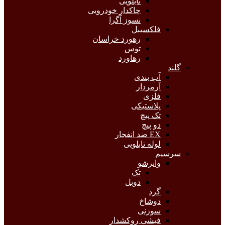
تابلویی
چاکدار خودرویی
نسوز آگرا
فلکسیبل
رهورد خراسان
توس
رهاورد
گلند
آب بندی
آرمردار
فلزی
پلاستیکی
تک پیچ
دو پیچ
EX ضد انفجار
لوله تابلویی
سرسیم
وایرشو
تک
دوبل
گرد
دوشاخ
سوزنی
فیشی روکشدار