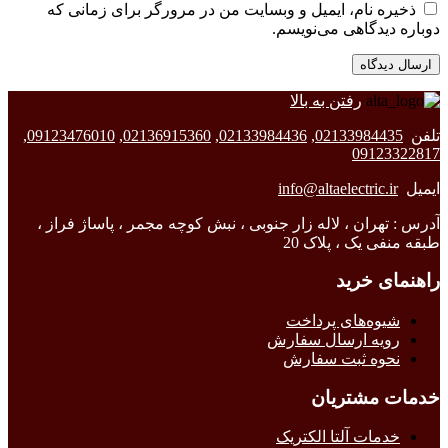
ذخیره نام، ایمیل و وبسایت من در مرورگر برای زمانی که
دوباره دیدگاهی می‌نویسم.
رفتن به بالا
تلفن
02133984435
,
02133984436
,
02136915360
,
09123476010
,
09123322817
ایمیل
info@altaelectric.ir
آدرس : تهران ، لاله زار جنوبی ، نبش کوچه مجمر ، پاساژ فراز ،
طبقه منفی یک ، پلاک 20
راهنمای خرید
شیوه‌های پرداخت
رویه ارسال سفارش
نحوه ثبت سفارش
خدمات مشتریان
خدمات آلتا الکتریک