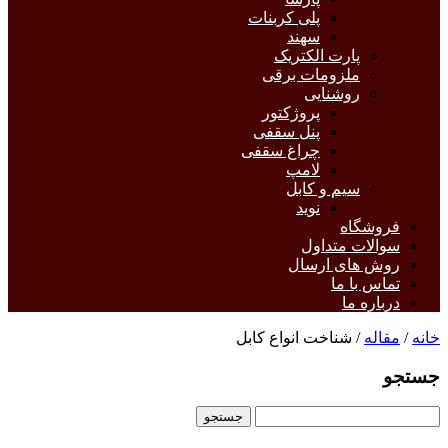
پلی کربنات
سهند
پارت الکتریک
ملزومات برقی
روشنایی
پروژکتور
پنل سقفی
چراغ سقفی
لامپ
سیم و کابل
نوید
فروشگاه
سوالات متداول
روش های ارسال
تماس با ما
درباره ما
خانه
/
مقاله
/ شناخت انواع کابل
جستجو
جستجو
برای: