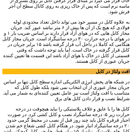
خاک قرار می گیرد بر مبنای قرار گرفتن کابل بر روی بستری از
ماسه نرم است که پس از خاک ریزی به روی کانال سطح آن آجر
فرش شود.
به علاوه کابل در مسیر خود می تواند داخل تعداد محدودی لوله
فولادی که هیچ یک از آن ها بیش از ۶ متر نباشد عبور کند. جریان
مجاز کابل هایی که در هوای آزاد قرار دارند بر اساس ضریب بار ۱ و
در هوای با درجه حرارت ۳۰ درجه سانتیگراد است. جریان مجاز کابل
هنگامی که کاملا در داخل آب قرار گرفته باشد ۱۵ برابر جریان در
کابل قرار گرفته در خاک است. اما باید توجه داشت که وقتی
قسمتی از کابل در خاک یا هوای آزاد باشد این قسمت ها تعیین کننده
جریان عبوری از کابل هستند.
افت ولتاژ در کابل
در شبکه های پخش انرژی الکتریکی اندازه سطح کابل تنها بر اساس
جریان مجاز عبوری از آن انتخاب نمی شود بلکه طول کابل که
متناسب با افت ولتاژ است نیز عامل تعیین کننده‌ای به شمار می آید.
شرایط نصب و قرار دادن کابل های برق
کابل ها را با عایق و غلاف پلاستیکی را نباید هیچوقت در درجه
حرارت زیر ۵- درجه سانتیگراد نصب و کابل کشی کرد. در صورت
اجبار قرقره کابل باید چند روز قبل از نصب در محیط گرمی حدود
۲۰ درجه سانتیگراد انبار شود. در هنگام کابل کشی شعاع خم شدن
کابل های پلاستیکی نباید از ۱۵ برابر قطر خارجی کابل کوچکتر باشد