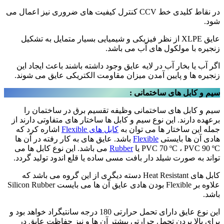
در نقاط کلیدی خط CCV کنترل کیفیت های ضروری نیز اعمال می
شود.
عایق XLPE از نظر فیزیکی و شیمیایی بسیار متمایل به تشکیل
زنجیره با مولکول های آب می باشد.
اگر آب یا بخار آب در لایه عایق وجود داشته باشند باعث ایجاد این
زنجیره ها و پایین آمدن میزان مقاومت الکتریکی عایق می شوند.
سیم و کابل های ساختمانی :
سیم و کابل های ساختمانی وظیفه تقسیم برق در ساختمان را
برعهده دارند. این نوع سیم و کابل ها ساختار های متفاوتی دارند از
جمله این ساختار ها می توان به
کابل های Flexible
اشاره کرد که
هادی آن ها بایستی
Flexible
باشد. عایق های به کار رفته در آن ها
PVC 70 ºC ، PVC 90 ºC یا
Rubber
می باشد. این نوع کابل ها می
تواند به صورت شیلد دار بافت مسی ساده یا قلع اندود تولید گردد.
کابل های Heat Resistant دسته دیگری از این گروه می باشد که
علاوه بر Flexible بودن هادی عایق آن ها می بایست Silicon Rubber
باشد.
این نوع عایق دارای تحمل حرارتی 180 درجه سانتیگراد خواهد بود و
برای بالا بردن تحمل حرارتی بیشتر آن ها و نیز حفاظت عایق در