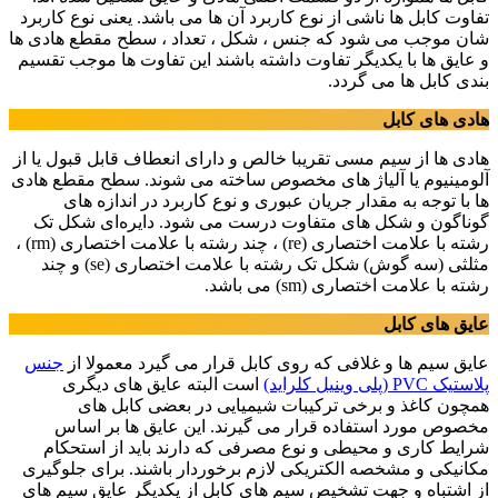
تفاوت کابل ها ناشی از نوع کاربرد آن ها می باشد. یعنی نوع کاربرد
شان موجب می شود که جنس ، شکل ، تعداد ، سطح مقطع هادی ها
و عایق ها با یکدیگر تفاوت داشته باشند این تفاوت ها موجب تقسیم
بندی کابل ها می گردد.
هادی های کابل
هادی ها از سیم مسی تقریبا خالص و دارای انعطاف قابل قبول یا از
آلومینیوم یا آلیاژ های مخصوص ساخته می شوند. سطح مقطع هادی
ها با توجه به مقدار جریان عبوری و نوع کاربرد در اندازه های
گوناگون و شکل های متفاوت درست می شود. دایره‌ای شکل تک
رشته با علامت اختصاری (re) ، چند رشته با علامت اختصاری (rm) ،
مثلثی (سه گوش) شکل تک رشته با علامت اختصاری (se) و چند
رشته با علامت اختصاری (sm) می باشد.
عایق های کابل
عایق سیم ها و غلافی که روی کابل قرار می گیرد معمولا از
جنس
پلاستیک PVC (پلی وینیل کلراید)
است البته عایق های دیگری
همچون کاغذ و برخی ترکیبات شیمیایی در بعضی کابل های
مخصوص مورد استفاده قرار می گیرند. این عایق ها بر اساس
شرایط کاری و محیطی و نوع مصرفی که دارند باید از استحکام
مکانیکی و مشخصه الکتریکی لازم برخوردار باشند. برای جلوگیری
از اشتباه و جهت تشخیص سیم های کابل از یکدیگر عایق سیم های