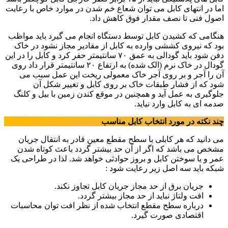
اما در انتهای کابل می توان شعاع خم شدن در موارد خاص با رعایت
اصول فنی تا نصف مقدار فوق کاهش داد.
هنگامی که کشیدن کابل توسط دستگاه انجام می گیرد باید مواظب
بود که نیروی کششی وارده به کابل از مقادیر مجاز نشود در خاک
دفن شود باید گودالی به عمق ۷۰ سانتیمتر حفر کرد و کابل را در این
گودال در خاک نرم (الک شده) به ارتفاع ۲۰ سانتیمتر قرار داد روی
آن را آجر و بر روی آجر خاک معمولی ریخت این عمل سبب می
شود که از فشار طبقات خاک بر روی کابل و تغییر شکل آن
جلوگیری به عمل آید و همچنین در موقع کندن زمین با بیل و کلنگ
صدمه ای به کابل وارد نیاید.
چند نکته در مورد انتخاب کابل مناسب
می دانید که هر کابلی با سطح مقطع معین قادر به انتقال جریان
مشخص می باشد که اگر از آن حد بیشتر گردد باعث کوتاه شدن
عمر و یا سوختن کابل و بروز حوادثی خواهد شد. لذا در طراحی یک
شبکه باید سه اصل زیر رعایت شود :
جریان برق از حد مجاز جریان کابل تجاوز نکند.
افت ولتاژ نباید از حد مجاز بیشتر گردد.
درباره سطح مقطع انتخاب شده از نظر افت توان محاسبات
اقتصادی صورت گیرد.