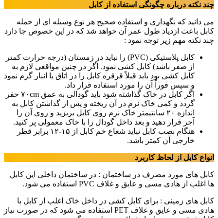
چند نکته درباره چگونگی استفاده از کابل
می دانید که نگهداری و استفاده صحیح هر نوع وسیله ای از جمله
کابل باعث ازدیاد طول عمر آن خواهد شد که در این خصوص جا دارد
چند نکته مهم زیر توجه نمود :
کابل پلاستیکی (PVC) را نباید در زمستان (درجه حرارت کمتر
از صفر باشد) کابل کشی نمود. اگر در چنین مواقعی لازم به
کابل کشی بود باید قبلاً قرقره کابل را در اتاق یا انبار گرم نمود
و سپس فوراً آن را مورد استفاده قرار داد.
اگر کابل در خاک گذاشته شود باید گودالی به عمق ۷۰cm حفر
گردد و کمی خاک نرم در آن ریخته و پس از گذاشتن کابل به
اندازه ۲۰ سانتیمتر خاک نرم روی کابل بریزید و روی آن را
آجر قرار دهید و بعد داخل گودال را با خاک معمولی پر کنید.
هنگام نصب کابل نباید شعاع خم کابل از ۱۵-۱۲ برابر قطر
خارجی آن کمتر باشد.
انواع کابل از لحاظ کاربرد
کابل های مورد مصرف در ساختمان : در ساختمان داخلی این کابل
ها اغلب از هادی مسی و عایق و غلاف PVC استفاده می شود.
کابل های زمینی : برای کابل کشی در داخل خاک اغلب از کابل با
هادی مسی و عایق و غلاف PET استفاده می شود که در صورت نیاز