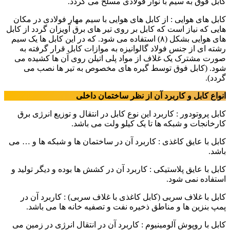
کابل فوق به سیم با نوار فولادی مسلح می گردد.
کابل های هوایی : از کابل های هوایی با سیم مهار فولادی در مکان
هایی که نیاز است که کابل بر روی تیر های برق آویزان گردد از کابل
های هوایی بشکل (۸) استفاده می شود. که در این کابل ها یک سیم
رشته ای از جنس فولاد گالوانیزه به موازات کابل قرار گرفته به
صورت مشترک یک غلاف از مواد پلی اتیلن روی آن ها کشیده می
شود. (کابل فوق توسط گیره های مخصوص به تیر ها نصب می
گردد).
انواع کابل و کاربرد آن از نظر ساختمان داخلی
کابل پروتودور : کاربرد این نوع کابل در انتقال و توزیع انرژی برق
کارخانجات و شبکه ها تا یک کیلو ولت می باشد.
کابل با عایق کاغذی : کاربرد آن در ساختمان ها و شبکه ها و … می
باشد.
کابل با عایق پلاستیکی : کاربرد آن در کشش ها بوده و دیگر تولید و
استفاده نمی شود.
کابل با غلاف سربی (کابل کاغذی با غلاف سربی) : کاربرد آن در
پمپ بنزین ها و مناطق ذخیره نفت و تصفیه خانه ها می باشد.
کابل با روپوش آلومینیوم : کاربرد آن در انتقال انرژی در زمین می