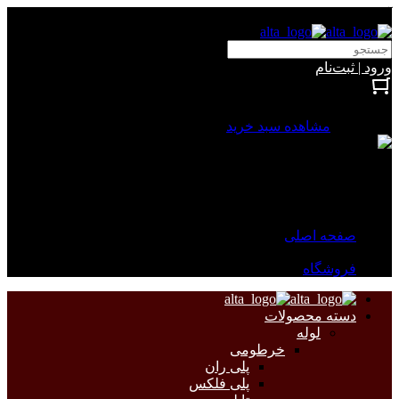
آلتا الکتریک
ورود | ثبت‌نام
بستن
0 محصول
مشاهده سبد خرید
سبد خرید شما خالی است.
جهت مشاهده محصولات بیشتر به صفحات زیر مراجعه نمایید.
صفحه اصلی
فروشگاه
دسته محصولات
لوله
خرطومی
پلی ران
پلی فلکس