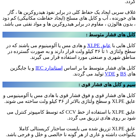
گردد.
غلاف سربی ایجاد یک حفاظ کلی در برابر نفوذ هیدروکربن ها ، گاز
های خورنده ، آب و کابل های مسلح (ایجاد حفاظت مکانیکی) کم دود
، بدون هالوژن ، مقاوم در برابر هیدروکربن ها و مواد نفتی می باشد.
کابل های فشار متوسط
:
کابل هایی با
عایق XLPE
و هادی مس یا آلومینیوم می باشند که در
سطح ولتاژی ۱ تا ۳۶ کیلو ولت قرار دارند و به صورت گسترده در
مناطق شهری و صنعتی مورد استفاده قرار می گیرند.
کابل های فشار متوسط ما بر اساس
استاندارد IEC
و یا جایگزین
های
BS
و
VDE
تولید می گردند.
سیم و کابل های فشار قوی :
کابل های فشار قوی و فوق فشار قوی با هادی مس یا آلومینیومی و
عایق XLPE و سطح ولتاژی بالاتر از ۳۶ کیلو ولت ساخته می شوند.
عایق XLPE با استفاده از خط CCV که توسط کامپیوتر کنترل می
شود بر روی هادی تزریق می گردد.
عایق XLPE تزریق شده می بایست ساختار کریستالی کاملا
یکنواخت داشته و عاری از هر گونه نا خالصی و خلل و فرجی باشد.