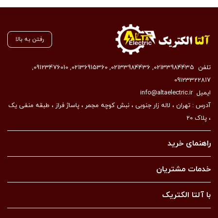
رفتن به بالا
تلفن
02133984435
,
02133984436
,
02136915360
,
09123476010
,
09123322817
ایمیل
info@altaelectric.ir
آدرس : تهران ، لاله زار جنوبی ، نبش کوچه مجمر ، پاساژ فراز ، طبقه منفی یک
، پلاک 20
راهنمای خرید
خدمات مشتریان
با آلتا الکتریک