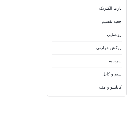
پارت الکتریک
جعبه تقسیم
روشنایی
روکش حرارتی
سرسیم
سیم و کابل
کابلشو و مف
کلید
گلند
لوله