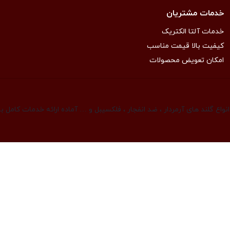
خدمات مشتریان
خدمات آلتا الکتریک
کیفیت بالا قیمت مناسب
امکان تعویض محصولات
واع گلند های آرمردار ، ضد انفجار ، فلکسیبل و … آماده ارائه خدمات کامل 