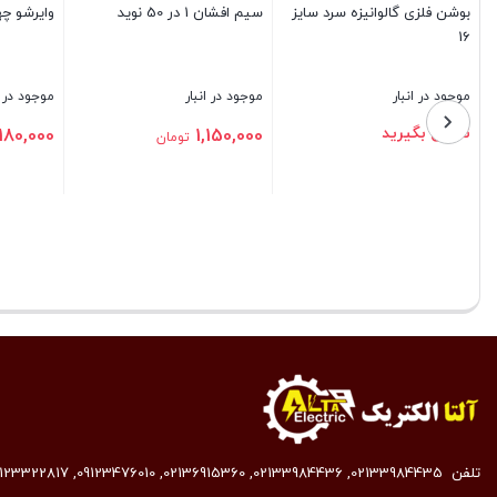
وشن فلزی گالوانیزه سرد سایز
سیم افشان 1 در 50 نوید
وایرشو چهار
1
وجود در انبار
موجود در انبار
موجود در انبار
ماس بگیرید
180,000
1,150,000
تومان
توما
تن
بستن
بستن
تلفن
02133984435
,
02133984436
,
02136915360
,
09123476010
,
9123322817