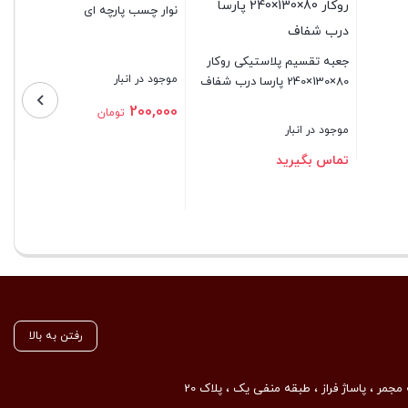
تا 6
نوار چسب پارچه ای
موجود در
جعبه تقسیم پلاستیکی روکار
موجود در انبار
80×130×240 پارسا درب شفاف
تماس 
200,000
تومان
موجود در انبار
بستن
تماس بگیرید
بستن
بستن
رفتن به بالا
مجمر ، پاساژ فراز ، طبقه منفی یک ، پلاک 20