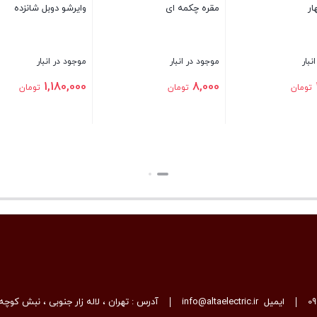
مقره چکمه ای
وایرشو دوبل شانزده
موجود در انبار
موجود در انبار
1,180,000
8,000
ن
تومان
تومان
بستن
بستن
0
ایمیل
info@altaelectric.ir
آدرس : تهران ، لاله زار جنوبی ، نبش کوچه 