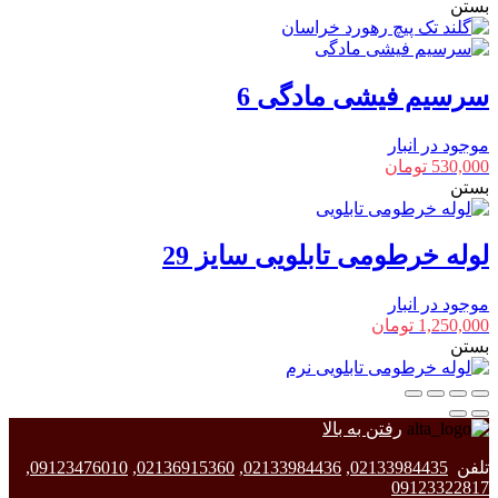
بستن
سرسیم فیشی مادگی 6
موجود در انبار
530,000
تومان
بستن
لوله خرطومی تابلویی سایز 29
موجود در انبار
1,250,000
تومان
بستن
رفتن به بالا
تلفن
02133984435
,
02133984436
,
02136915360
,
09123476010
,
09123322817