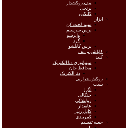
مف روکشدار
برنجی
کانکتور
ابزار
سیم لخت کن
پرس سرسیم
وایرشو
گرد
پرس کابلشو
کابلشو و مف
کلید
مینیاتوری دنا الکتریک
محافظ جان
دنا الکتریک
روکش حرارتی
بست
آگرا
چنگالی
رولپلاکی
عایقدار
کابل ریلی
کمربندی
جعبه تقسیم
پارسا