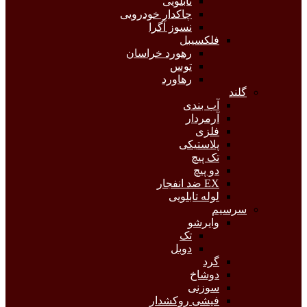
تابلویی
چاکدار خودرویی
نسوز آگرا
فلکسیبل
رهورد خراسان
توس
رهاورد
گلند
آب بندی
آرمردار
فلزی
پلاستیکی
تک پیچ
دو پیچ
EX ضد انفجار
لوله تابلویی
سرسیم
وایرشو
تک
دوبل
گرد
دوشاخ
سوزنی
فیشی روکشدار