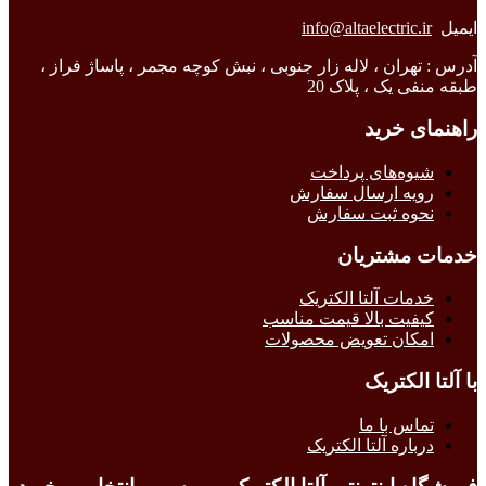
ایمیل
info@altaelectric.ir
آدرس : تهران ، لاله زار جنوبی ، نبش کوچه مجمر ، پاساژ فراز ،
طبقه منفی یک ، پلاک 20
راهنمای خرید
شیوه‌های پرداخت
رویه ارسال سفارش
نحوه ثبت سفارش
خدمات مشتریان
خدمات آلتا الکتریک
کیفیت بالا قیمت مناسب
امکان تعویض محصولات
با آلتا الکتریک
تماس با ما
درباره آلتا الکتریک