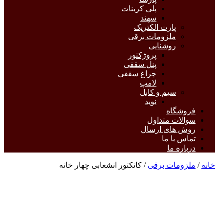
پلی کربنات
سهند
پارت الکتریک
ملزومات برقی
روشنایی
پروژکتور
پنل سقفی
چراغ سقفی
لامپ
سیم و کابل
نوید
فروشگاه
سوالات متداول
روش های ارسال
تماس با ما
درباره ما
خانه
/
ملزومات برقی
/ کانکتور انشعابی چهار خانه