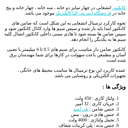
کانکتور
انشعابی در چهار سایز دو خانه ، سه خانه ، چهار خانه و پنج
خانه در
فروشگاه اینترنتی آلتا االکتریک
موجود می باشد.
نحوه کارکرد ترمینال انشعابی به این شکل است که ضامن های
کانکتور ابتدا باید باز شده و سپس سیم ها وارد کانال کانکتور شود و
سپس ضامن ها بسته شود تا هادی مسی داخلی کانکتور اتصال کلیه
سیم ها به یکدیگر را انجام دهد.
کانکتور ضامن دار مناسب برای سیم های 0.5 تا 6 میلیمتر با نصبی
آسان و مطمعن باعث سهولت در کارها برای شما مهندسان برق
شده است.
عمده کاربرد این نوع ترمینال ها مناسب محیط های خانگی ،
تجهیزات الکتریکی و روشنایی می باشد.
ویژگی ها :
ولتاژ کاری : 450 ولت
جريان کاری : 32 آمپر
جنس ضامن :
پلی آميد
جنس هادی درون : مس
تحمل ولتاژی : 4000 ولت
جنس بدنه : پلی کربنات شفاف