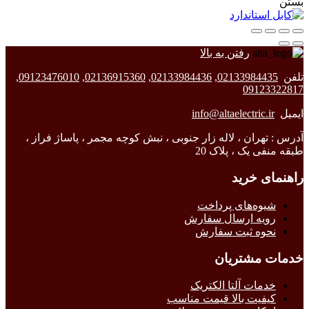
بستن
رفتن به بالا
تلفن
02133984435
,
02133984436
,
02136915360
,
09123476010
,
09123322817
ایمیل
info@altaelectric.ir
آدرس : تهران ، لاله زار جنوبی ، نبش کوچه مجمر ، پاساژ فراز ،
طبقه منفی یک ، پلاک 20
راهنمای خرید
شیوه‌های پرداخت
رویه ارسال سفارش
نحوه ثبت سفارش
خدمات مشتریان
خدمات آلتا الکتریک
کیفیت بالا قیمت مناسب