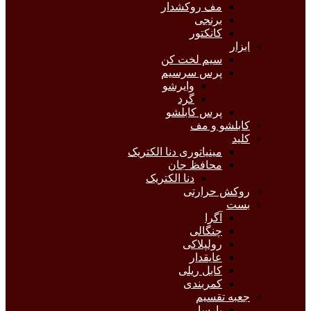
مف روکشدار
برنجی
کانکتور
ابزار
سیم لخت کن
پرس سرسیم
وایرشو
گرد
پرس کابلشو
کابلشو و مف
کلید
مینیاتوری دنا الکتریک
محافظ جان
دنا الکتریک
روکش حرارتی
بست
آگرا
چنگالی
رولپلاکی
عایقدار
کابل ریلی
کمربندی
جعبه تقسیم
پارسا