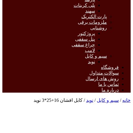
پلی کربنات
سهند
پارت الکتریک
ملزومات برقی
روشنایی
پروژکتور
پنل سقفی
چراغ سقفی
لامپ
سیم و کابل
نوید
فروشگاه
سوالات متداول
روش های ارسال
تماس با ما
درباره ما
خانه
/
سیم و کابل
/
نوید
/ کابل افشان 16+25*3 نوید