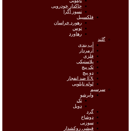
تابلویی
چاکدار خودرویی
نسوز آگرا
فلکسیبل
رهورد خراسان
توس
رهاورد
گلند
آب بندی
آرمردار
فلزی
پلاستیکی
تک پیچ
دو پیچ
EX ضد انفجار
لوله تابلویی
سرسیم
وایرشو
تک
دوبل
گرد
دوشاخ
سوزنی
فیشی روکشدار