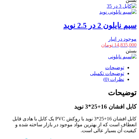
بستن
سیم نایلون 2 در 2.5 نوید
موجود در انبار
14,835,000
تومان
بستن
توضیحات
توضیحات تکمیلی
نظرات (0)
توضیحات
کابل افشان 16+25*3 نوید
کابل افشان 16+25*3 نوید با روکش PVC یک کابل با هادی قابل
انعطاف است که از بهترین مواد موجود در بازار ساخته شده و
کیفیت آن بسیار عالی است.