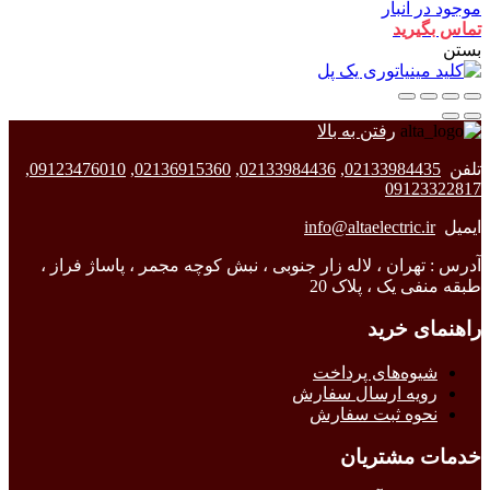
موجود در انبار
تماس بگیرید
بستن
رفتن به بالا
تلفن
02133984435
,
02133984436
,
02136915360
,
09123476010
,
09123322817
ایمیل
info@altaelectric.ir
آدرس : تهران ، لاله زار جنوبی ، نبش کوچه مجمر ، پاساژ فراز ،
طبقه منفی یک ، پلاک 20
راهنمای خرید
شیوه‌های پرداخت
رویه ارسال سفارش
نحوه ثبت سفارش
خدمات مشتریان