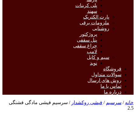
پلی کربنات
سهند
پارت الکتریک
ملزومات برقی
روشنایی
پروژکتور
پنل سقفی
چراغ سقفی
لامپ
سیم و کابل
نوید
فروشگاه
سوالات متداول
روش های ارسال
تماس با ما
درباره ما
خانه
/
سرسیم
/
فیشی روکشدار
/ سرسیم فیشی مادگی فشنگی
2.5