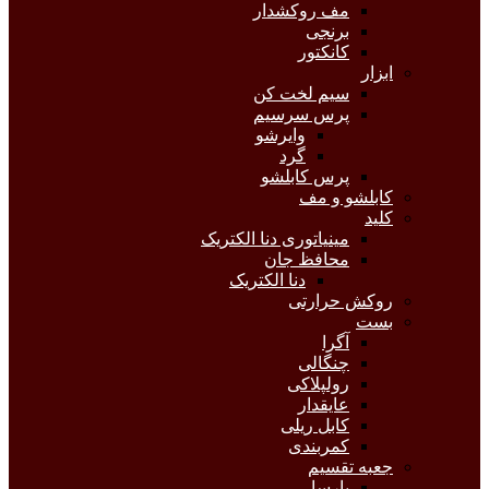
مف روکشدار
برنجی
کانکتور
ابزار
سیم لخت کن
پرس سرسیم
وایرشو
گرد
پرس کابلشو
کابلشو و مف
کلید
مینیاتوری دنا الکتریک
محافظ جان
دنا الکتریک
روکش حرارتی
بست
آگرا
چنگالی
رولپلاکی
عایقدار
کابل ریلی
کمربندی
جعبه تقسیم
پارسا