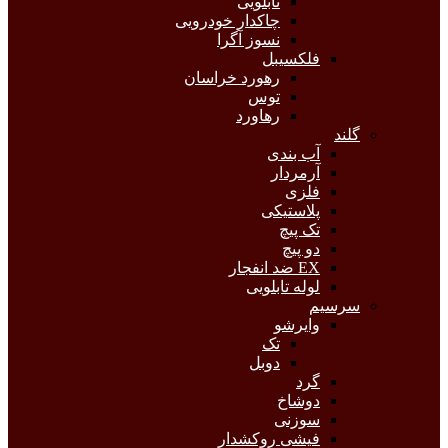
تابلویی
چاکدار خودرویی
نسوز آگرا
فلکسیبل
رهورد خراسان
توس
رهاورد
گلند
آب بندی
آرمردار
فلزی
پلاستیکی
تک پیچ
دو پیچ
EX ضد انفجار
لوله تابلویی
سرسیم
وایرشو
تک
دوبل
گرد
دوشاخ
سوزنی
فیشی روکشدار