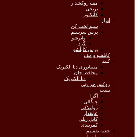
مف روکشدار
برنجی
کانکتور
ابزار
سیم لخت کن
پرس سرسیم
وایرشو
گرد
پرس کابلشو
کابلشو و مف
کلید
مینیاتوری دنا الکتریک
محافظ جان
دنا الکتریک
روکش حرارتی
بست
آگرا
چنگالی
رولپلاکی
عایقدار
کابل ریلی
کمربندی
جعبه تقسیم
پارسا