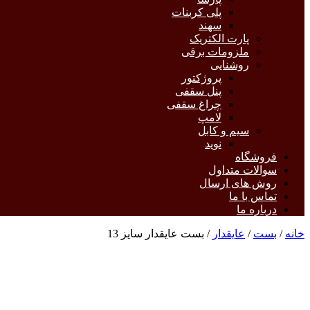
پلی کربنات
سهند
پارت الکتریک
ملزومات برقی
روشنایی
پروژکتور
پنل سقفی
چراغ سقفی
لامپ
سیم و کابل
نوید
فروشگاه
سوالات متداول
روش های ارسال
تماس با ما
درباره ما
خانه
/
بست
/
عایقدار
/ بست عایقدار سایز 13