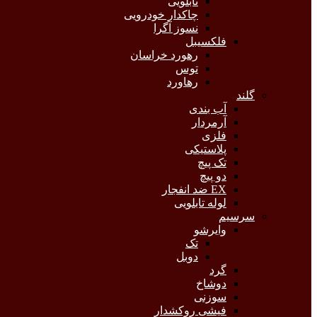
تابلویی
چاکدار خودرویی
نسوز آگرا
فلکسیبل
رهورد خراسان
توس
رهاورد
گلند
آب بندی
آرمردار
فلزی
پلاستیکی
تک پیچ
دو پیچ
EX ضد انفجار
لوله تابلویی
سرسیم
وایرشو
تک
دوبل
گرد
دوشاخ
سوزنی
فیشی روکشدار