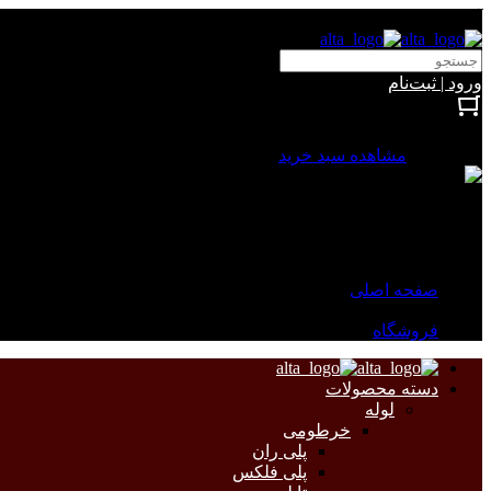
آلتا الکتریک
ورود | ثبت‌نام
بستن
0 محصول
مشاهده سبد خرید
سبد خرید شما خالی است.
جهت مشاهده محصولات بیشتر به صفحات زیر مراجعه نمایید.
صفحه اصلی
فروشگاه
دسته محصولات
لوله
خرطومی
پلی ران
پلی فلکس