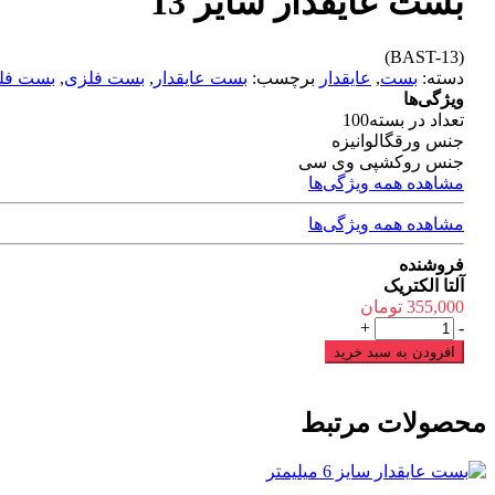
بست عایقدار سایز 13
(BAST-13)
دسته:
بست
,
عایقدار
برچسب:
بست عایقدار
,
بست فلزی
,
بست فلز
ویژگی‌ها
تعداد در بسته
100
جنس ورق
گالوانیزه
جنس روکش
پی وی سی
مشاهده همه ویژگی‌ها
مشاهده همه ویژگی‌ها
فروشنده
آلتا الکتریک
355,000
تومان
بست
+
-
عایقدار
افزودن به سبد خرید
سایز
13
عدد
محصولات مرتبط