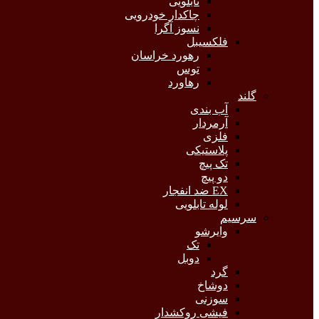
تابلویی
چاکدار خودرویی
نسوز آگرا
فلکسیبل
رهورد خراسان
توس
رهاورد
گلند
آب بندی
آرمردار
فلزی
پلاستیکی
تک پیچ
دو پیچ
EX ضد انفجار
لوله تابلویی
سرسیم
وایرشو
تک
دوبل
گرد
دوشاخ
سوزنی
فیشی روکشدار