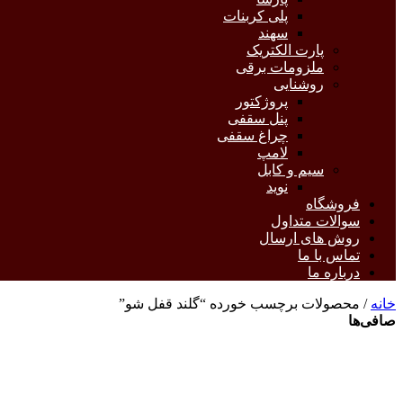
پلی کربنات
سهند
پارت الکتریک
ملزومات برقی
روشنایی
پروژکتور
پنل سقفی
چراغ سقفی
لامپ
سیم و کابل
نوید
فروشگاه
سوالات متداول
روش های ارسال
تماس با ما
درباره ما
خانه
/ محصولات برچسب خورده “گلند قفل شو”
صافی‌ها