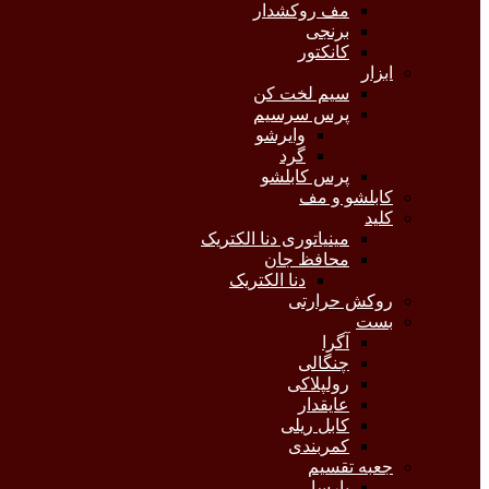
مف روکشدار
برنجی
کانکتور
ابزار
سیم لخت کن
پرس سرسیم
وایرشو
گرد
پرس کابلشو
کابلشو و مف
کلید
مینیاتوری دنا الکتریک
محافظ جان
دنا الکتریک
روکش حرارتی
بست
آگرا
چنگالی
رولپلاکی
عایقدار
کابل ریلی
کمربندی
جعبه تقسیم
پارسا