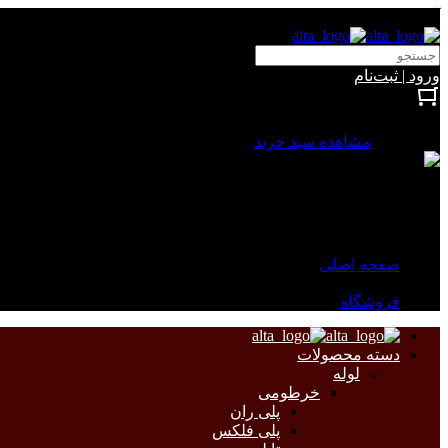
آلتا الکتریک
ورود | ثبت‌نام
بستن
0 محصول
مشاهده سبد خرید
سبد خرید شما خالی است.
جهت مشاهده محصولات بیشتر به صفحات زیر مراجعه نمایید.
صفحه اصلی
فروشگاه
دسته محصولات
لوله
خرطومی
پلی ران
پلی فلکس