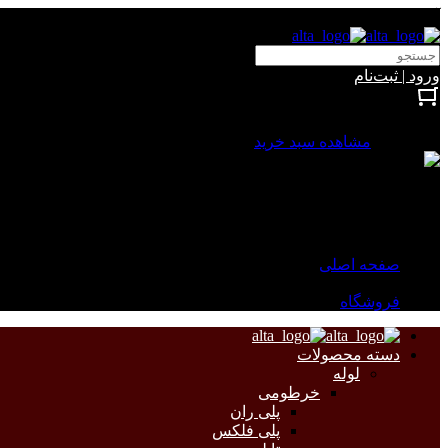
آلتا الکتریک
ورود | ثبت‌نام
بستن
0 محصول
مشاهده سبد خرید
سبد خرید شما خالی است.
جهت مشاهده محصولات بیشتر به صفحات زیر مراجعه نمایید.
صفحه اصلی
فروشگاه
دسته محصولات
لوله
خرطومی
پلی ران
پلی فلکس