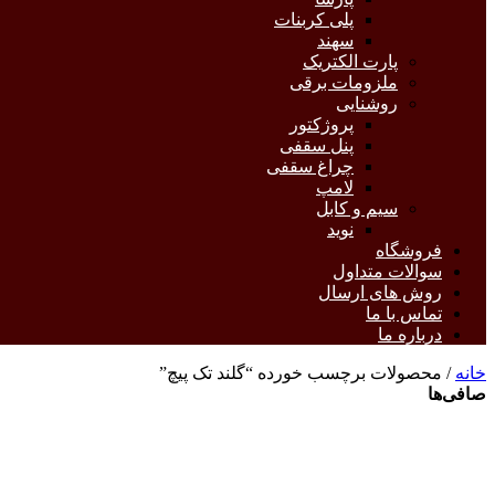
پلی کربنات
سهند
پارت الکتریک
ملزومات برقی
روشنایی
پروژکتور
پنل سقفی
چراغ سقفی
لامپ
سیم و کابل
نوید
فروشگاه
سوالات متداول
روش های ارسال
تماس با ما
درباره ما
خانه
/ محصولات برچسب خورده “گلند تک پیچ”
صافی‌ها