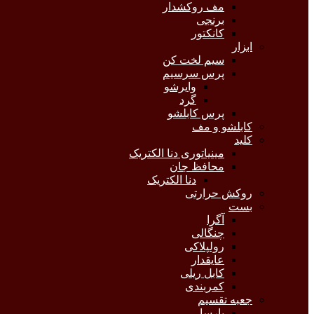
مف روکشدار
برنجی
کانکتور
ابزار
سیم لخت کن
پرس سرسیم
وایرشو
گرد
پرس کابلشو
کابلشو و مف
کلید
مینیاتوری دنا الکتریک
محافظ جان
دنا الکتریک
روکش حرارتی
بست
آگرا
چنگالی
رولپلاکی
عایقدار
کابل ریلی
کمربندی
جعبه تقسیم
پارسا