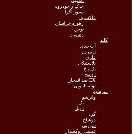
تابلویی
چاکدار خودرویی
نسوز آگرا
فلکسیبل
رهورد خراسان
توس
رهاورد
گلند
آب بندی
آرمردار
فلزی
پلاستیکی
تک پیچ
دو پیچ
EX ضد انفجار
لوله تابلویی
سرسیم
وایرشو
تک
دوبل
گرد
دوشاخ
سوزنی
فیشی روکشدار