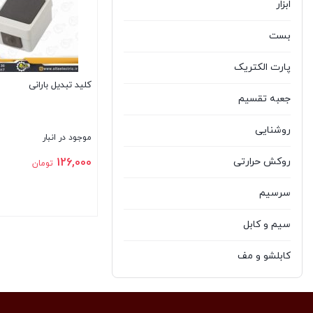
ابزار
بست
پارت الکتریک
کلید تبدیل بارانی
جعبه تقسیم
روشنایی
موجود در انبار
روکش حرارتی
126,000
تومان
سرسیم
سیم و کابل
بستن
کابلشو و مف
کلید