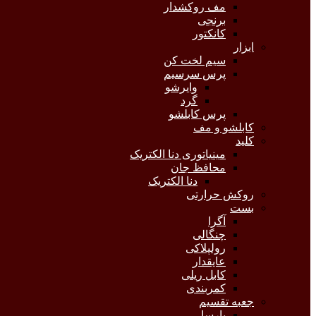
مف روکشدار
برنجی
کانکتور
ابزار
سیم لخت کن
پرس سرسیم
وایرشو
گرد
پرس کابلشو
کابلشو و مف
کلید
مینیاتوری دنا الکتریک
محافظ جان
دنا الکتریک
روکش حرارتی
بست
آگرا
چنگالی
رولپلاکی
عایقدار
کابل ریلی
کمربندی
جعبه تقسیم
پارسا