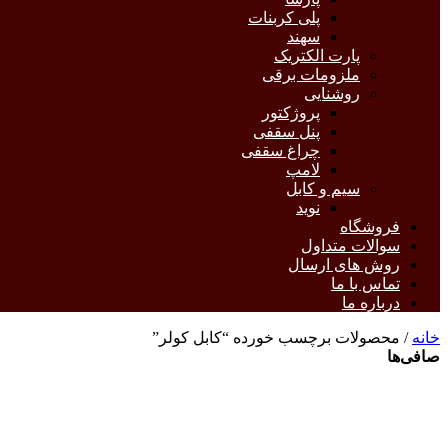
پلی کربنات
سهند
پارت الکتریک
ملزومات برقی
روشنایی
پروژکتور
پنل سقفی
چراغ سقفی
لامپ
سیم و کابل
نوید
فروشگاه
سوالات متداول
روش های ارسال
تماس با ما
درباره ما
خانه
/ محصولات برچسب خورده “کابل کولر”
صافی‌ها