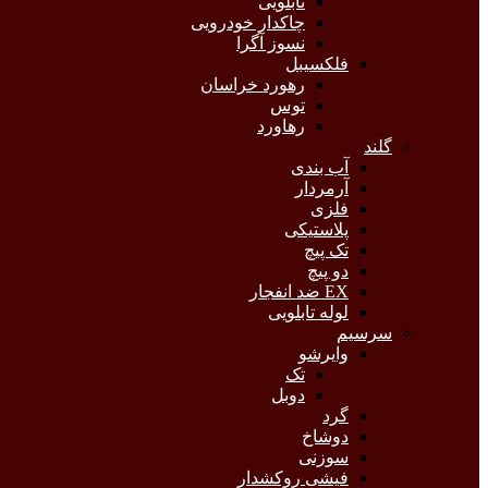
تابلویی
چاکدار خودرویی
نسوز آگرا
فلکسیبل
رهورد خراسان
توس
رهاورد
گلند
آب بندی
آرمردار
فلزی
پلاستیکی
تک پیچ
دو پیچ
EX ضد انفجار
لوله تابلویی
سرسیم
وایرشو
تک
دوبل
گرد
دوشاخ
سوزنی
فیشی روکشدار