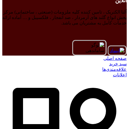
آنلاین
آلتا الکتریک ، تامین کننده کلیه ملزومات (صنعتی ، ساختمانی) مرکز
پخش انواع گلند های آرمردار ، ضد انفجار ، فلکسیبل و … آماده ارائه
خدمات کامل به مشتریان می باشد.
صفحه اصلی
سبد خرید
علاقه‌مندی‌ها
اعلانات