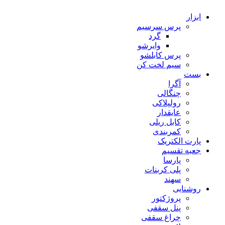
ابزار
پرس سرسیم
گرد
وایرشو
پرس کابلشو
سیم لخت کن
بست
آگرا
چنگالی
رولپلاکی
عایقدار
کابل ریلی
کمربندی
پارت الکتریک
جعبه تقسیم
پارسا
پلی کربنات
سهند
روشنایی
پروژکتور
پنل سقفی
چراغ سقفی