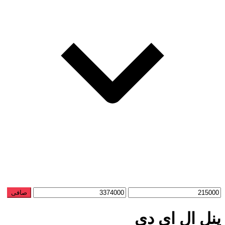
حداقل
حداكثر
صافی
قیمت
قيمت
پنل ال ای دی