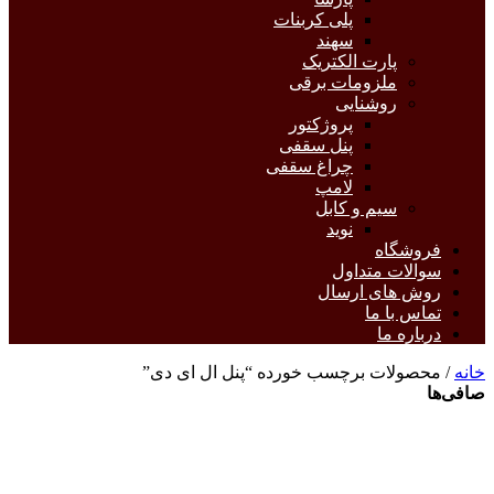
پلی کربنات
سهند
پارت الکتریک
ملزومات برقی
روشنایی
پروژکتور
پنل سقفی
چراغ سقفی
لامپ
سیم و کابل
نوید
فروشگاه
سوالات متداول
روش های ارسال
تماس با ما
درباره ما
خانه
/ محصولات برچسب خورده “پنل ال ای دی”
صافی‌ها