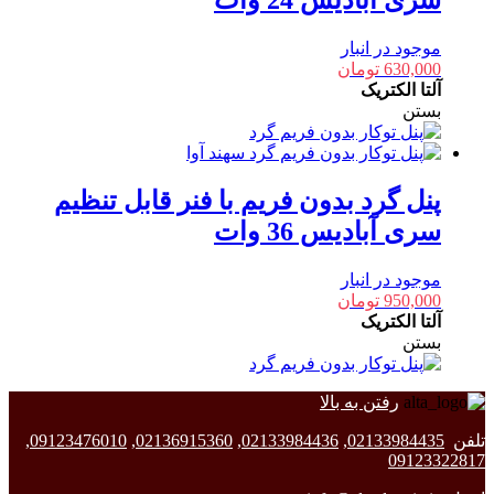
سری آبادیس 24 وات
موجود در انبار
630,000
تومان
آلتا الکتریک
بستن
پنل گرد بدون فریم با فنر قابل تنظیم
سری آبادیس 36 وات
موجود در انبار
950,000
تومان
آلتا الکتریک
بستن
رفتن به بالا
تلفن
02133984435
,
02133984436
,
02136915360
,
09123476010
,
09123322817