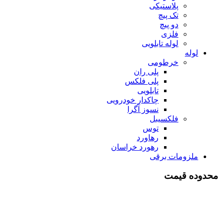
پلاستیکی
تک پیچ
دو پیچ
فلزی
لوله تابلویی
لوله
خرطومی
پلی ران
پلی فلکس
تابلویی
چاکدار خودرویی
نسوز آگرا
فلکسیبل
توس
رهاورد
رهورد خراسان
ملزومات برقی
محدوده قیمت