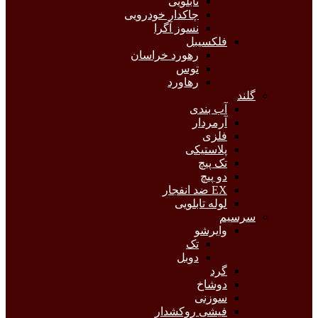
تابلویی
چاکدار خودرویی
نسوز آگرا
فلکسیبل
رهورد خراسان
توس
رهاورد
گلند
آب بندی
آرمردار
فلزی
پلاستیکی
تک پیچ
دو پیچ
EX ضد انفجار
لوله تابلویی
سرسیم
وایرشو
تک
دوبل
گرد
دوشاخ
سوزنی
فیشی روکشدار