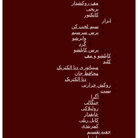
مف روکشدار
برنجی
کانکتور
ابزار
سیم لخت کن
پرس سرسیم
وایرشو
گرد
پرس کابلشو
کابلشو و مف
کلید
مینیاتوری دنا الکتریک
محافظ جان
دنا الکتریک
روکش حرارتی
بست
آگرا
چنگالی
رولپلاکی
عایقدار
کابل ریلی
کمربندی
جعبه تقسیم
پارسا