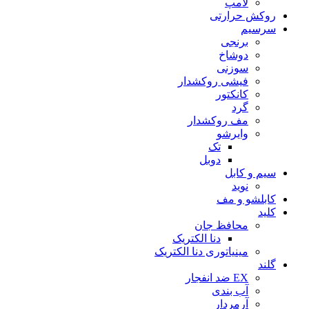
لامپ
روکش حرارتی
سرسیم
برنجی
دوشاخ
سوزنی
فیشی روکشدار
کانکتور
گرد
مف روکشدار
وایرشو
تک
دوبل
سیم و کابل
نوید
کابلشو و مف
کلید
محافظ جان
دنا الکتریک
مینیاتوری دنا الکتریک
گلند
EX ضد انفجار
آب بندی
آرمردار